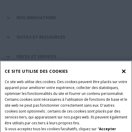
NOS INNOVATIONS
OUTILS ET RESSOURCES
PIÈCES ET SERVICES
CE SITE UTILISE DES COOKIES
A PROPOS DE CASE IH
Ce site web utilise des cookies. Des cookies peuvent être placés sur votre
appareil pour améliorer votre expérience, collecter des statistiques,
optimiser les fonctionnalités du site et fournir un contenu personnalisé.
Certains cookies sont nécessaires à l'utilisation de fonctions de base et le
Conditions générales d'utilisation
Avis de confidentialité
site web ne peut pas fonctionner correctement sans eux. D'autres
Mentions légales
Paramètres des cookies
cookies sont optionnels ; certains de ces cookies sont placés par des
services tiers, qui apparaissent sur nos pages web. Ils peuvent également
Telematics avis de confidentialité
être utilisés par ces tiers à leurs propres fins.
Si vous acceptez tous les cookies facultatifs, cliquez sur "
Accepter
© 2026 CNH Industrial America LLC. All Rights Reserved. Case IH is a