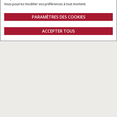
Vous pourrez modifier vos préférences à tout moment.
PUISSANCE
CLASSE
498 - 634 CH
7, 8 et 9
PARAMÈTRES DES COOKIES
Aperçu
Caractéristiques
Modèles
Brochures
ACCEPTER TOUS
Axial-Flow série 250
CONFIGURER
Configurer
Demander un devis
Trouver un
Fanshop
concessionnaire