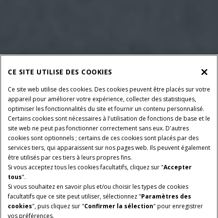
CE SITE UTILISE DES COOKIES
Ce site web utilise des cookies. Des cookies peuvent être placés sur votre
appareil pour améliorer votre expérience, collecter des statistiques,
optimiser les fonctionnalités du site et fournir un contenu personnalisé.
Certains cookies sont nécessaires à l'utilisation de fonctions de base et le
site web ne peut pas fonctionner correctement sans eux. D'autres
cookies sont optionnels ; certains de ces cookies sont placés par des
services tiers, qui apparaissent sur nos pages web. Ils peuvent également
être utilisés par ces tiers à leurs propres fins.
Si vous acceptez tous les cookies facultatifs, cliquez sur "
Accepter
tous
".
Si vous souhaitez en savoir plus et/ou choisir les types de cookies
DIMENSIONS DE LA
DÉBIT DE VIDANGE
facultatifs que ce site peut utiliser, sélectionnez "
Paramètres des
TRÉMIE
141 L/s
cookies
", puis cliquez sur "
Confirmer la sélection
" pour enregistrer
14 400 L
vos préférences.