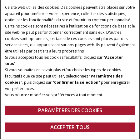
Ce site web utilise des cookies. Des cookies peuvent être placés sur votre
appareil pour améliorer votre expérience, collecter des statistiques,
optimiser les fonctionnalités du site et fournir un contenu personnalisé.
Certains cookies sont nécessaires à l'utilisation de fonctions de base et le
site web ne peut pas fonctionner correctement sans eux. D'autres
cookies sont optionnels ; certains de ces cookies sont placés par des
services tiers, qui apparaissent sur nos pages web. Ils peuvent également
être utilisés par ces tiers à leurs propres fins.
Si vous acceptez tous les cookies facultatifs, cliquez sur "
Accepter
tous
".
Si vous souhaitez en savoir plus et/ou choisir les types de cookies
DIMENSIONS DES BALLES
PUISSANCE MINIMALE DE
facultatifs que ce site peut utiliser, sélectionnez "
Paramètres des
LA PRISE DE FORCE
de 90 à 150 cm à 90 à 180
cookies
", puis cliquez sur "
Confirmer la sélection
" pour enregistrer
60 CV
cm
vos préférences.
Vous pourrez modifier vos préférences à tout moment.
LARGEUR DU
RAMASSEUR
PARAMÈTRES DES COOKIES
2,00 m et 2,30 m
Aperçu
Caractéristiques
Brochures
ACCEPTER TOUS
Presses à balles rondes à chambre variable RB 456/466
CONFIGURER
Configurer
Demander un devis
Trouver un
Fanshop
concessionnaire