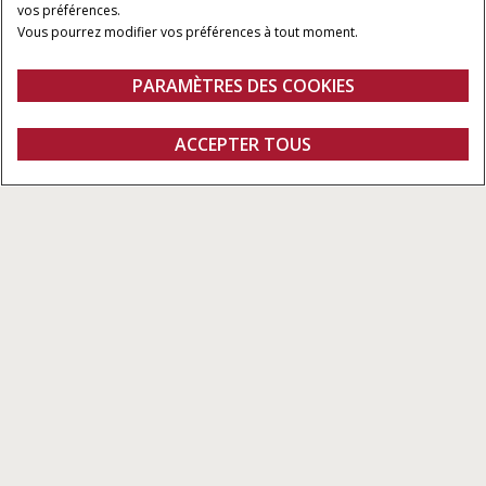
vos préférences.
Vous pourrez modifier vos préférences à tout moment.
PARAMÈTRES DES COOKIES
Gamme
Caractéristiques
ACCEPTER TOUS
AccuTurn
Configurer
Demander un devis
Trouver un
Fanshop
concessionnaire