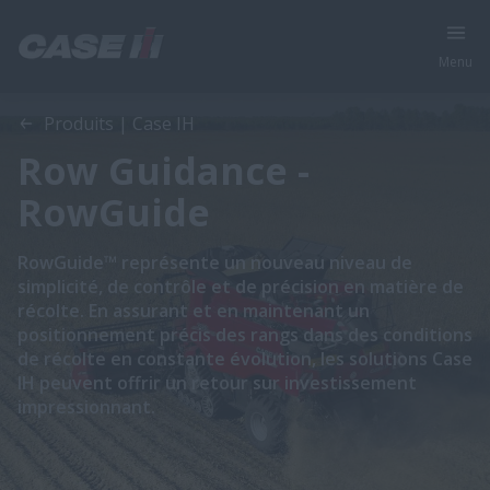
Menu
Produits | Case IH
Row Guidance -
RowGuide
RowGuide™ représente un nouveau niveau de
simplicité, de contrôle et de précision en matière de
récolte. En assurant et en maintenant un
positionnement précis des rangs dans des conditions
de récolte en constante évolution, les solutions Case
IH peuvent offrir un retour sur investissement
impressionnant.