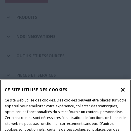
PRODUITS
NOS INNOVATIONS
OUTILS ET RESSOURCES
PIÈCES ET SERVICES
CE SITE UTILISE DES COOKIES
A PROPOS DE CASE IH
Ce site web utilise des cookies. Des cookies peuvent être placés sur votre
appareil pour améliorer votre expérience, collecter des statistiques,
optimiser les fonctionnalités du site et fournir un contenu personnalisé.
Certains cookies sont nécessaires à l'utilisation de fonctions de base et le
Conditions générales d'utilisation
Avis de confidentialité
site web ne peut pas fonctionner correctement sans eux. D'autres
Mentions légales
Paramètres des cookies
cookies sont optionnels ; certains de ces cookies sont placés par des