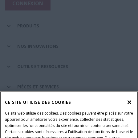
CONNEXION
PRODUITS
NOS INNOVATIONS
OUTILS ET RESSOURCES
PIÈCES ET SERVICES
CE SITE UTILISE DES COOKIES
A PROPOS DE CASE IH
Ce site web utilise des cookies. Des cookies peuvent être placés sur votre
appareil pour améliorer votre expérience, collecter des statistiques,
optimiser les fonctionnalités du site et fournir un contenu personnalisé.
Certains cookies sont nécessaires à l'utilisation de fonctions de base et le
Conditions générales d'utilisation
Avis de confidentialité
site web ne peut pas fonctionner correctement sans eux. D'autres