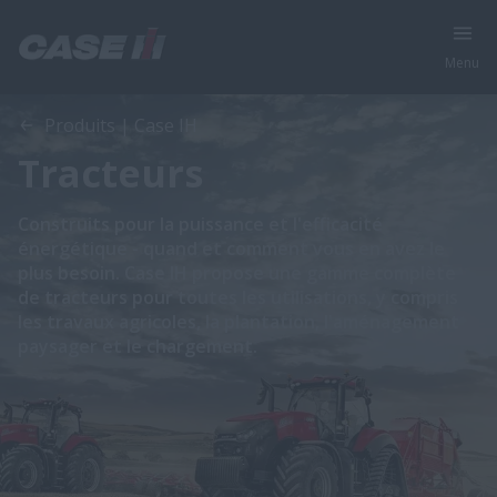
Menu
Produits | Case IH
Tracteurs
Construits pour la puissance et l'efficacité
énergétique - quand et comment vous en avez le
plus besoin. Case IH propose une gamme complète
de tracteurs pour toutes les utilisations, y compris
les travaux agricoles, la plantation, l'aménagement
paysager et le chargement.