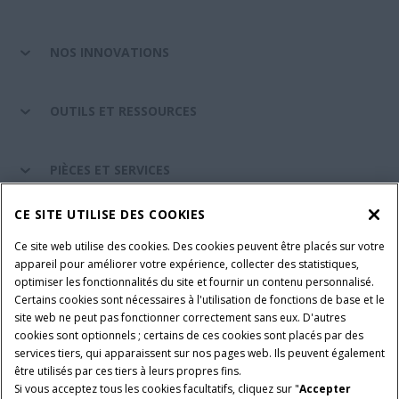
NOS INNOVATIONS
OUTILS ET RESSOURCES
PIÈCES ET SERVICES
CE SITE UTILISE DES COOKIES
A PROPOS DE CASE IH
Ce site web utilise des cookies. Des cookies peuvent être placés sur votre
appareil pour améliorer votre expérience, collecter des statistiques,
optimiser les fonctionnalités du site et fournir un contenu personnalisé.
Certains cookies sont nécessaires à l'utilisation de fonctions de base et le
Conditions générales d'utilisation
Avis de confidentialité
site web ne peut pas fonctionner correctement sans eux. D'autres
Mentions légales
Paramètres des cookies
cookies sont optionnels ; certains de ces cookies sont placés par des
services tiers, qui apparaissent sur nos pages web. Ils peuvent également
Telematics avis de confidentialité
être utilisés par ces tiers à leurs propres fins.
Si vous acceptez tous les cookies facultatifs, cliquez sur "
Accepter
© 2026 CNH Industrial America LLC. All Rights Reserved. Case IH is a