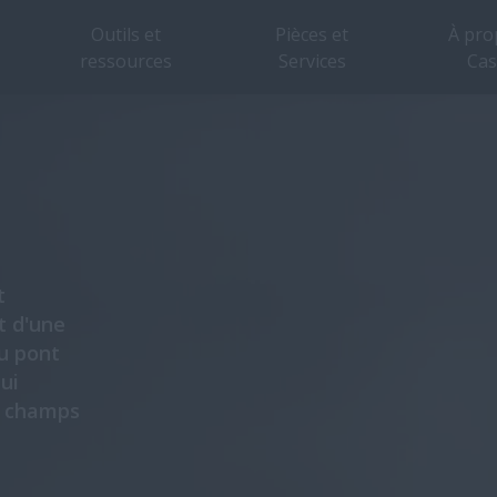
Outils et
Pièces et
À pro
ressources
Services
Cas
Aperçu
Caractéristiques
Brochure
t
t d'une
u pont
ui
s champs