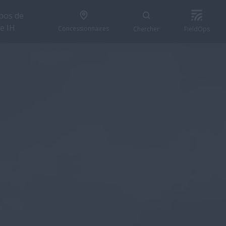
pos de
e IH
Concessionnaires
Chercher
FieldOps
s