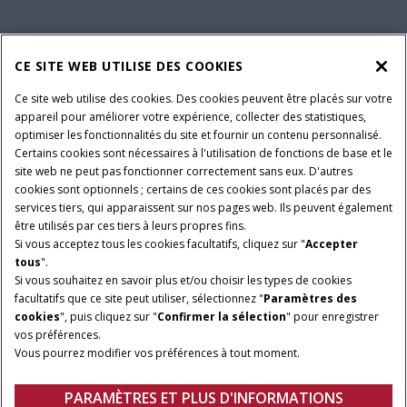
ENTRETIEN ET ASSISTANCE
CE SITE WEB UTILISE DES COOKIES
Ce site web utilise des cookies. Des cookies peuvent être placés sur votre
SUIVEZ-NOUS
appareil pour améliorer votre expérience, collecter des statistiques,
optimiser les fonctionnalités du site et fournir un contenu personnalisé.
Certains cookies sont nécessaires à l'utilisation de fonctions de base et le
site web ne peut pas fonctionner correctement sans eux. D'autres
PARAMÈTRES ET PLUS D'INFORMATIONS
Avis juridiques
cookies sont optionnels ; certains de ces cookies sont placés par des
services tiers, qui apparaissent sur nos pages web. Ils peuvent également
Avis de confidentialité
Conditions contractuelles
être utilisés par ces tiers à leurs propres fins.
Si vous acceptez tous les cookies facultatifs, cliquez sur "
Accepter
© 2026 CNH Industrial America LLC. All Rights Reserved. Case IH is a
tous
".
trademark of CNH Industrial America LLC.
Si vous souhaitez en savoir plus et/ou choisir les types de cookies
facultatifs que ce site peut utiliser, sélectionnez "
Paramètres des
cookies
", puis cliquez sur "
Confirmer la sélection
" pour enregistrer
vos préférences.
Vous pourrez modifier vos préférences à tout moment.
PARAMÈTRES ET PLUS D'INFORMATIONS