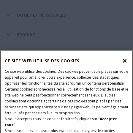
OUTILS ET RESSOURCES
PRODUIT
ENTRETIEN ET ASSISTANCE
CE SITE WEB UTILISE DES COOKIES
Ce site web utilise des cookies. Des cookies peuvent être placés sur votre
SUIVEZ-NOUS
appareil pour améliorer votre expérience, collecter des statistiques,
optimiser les fonctionnalités du site et fournir un contenu personnalisé.
Certains cookies sont nécessaires à l'utilisation de fonctions de base et le
site web ne peut pas fonctionner correctement sans eux. D'autres
PARAMÈTRES ET PLUS D'INFORMATIONS
Avis juridiques
cookies sont optionnels ; certains de ces cookies sont placés par des
services tiers, qui apparaissent sur nos pages web. Ils peuvent également
Avis de confidentialité
Conditions contractuelles
être utilisés par ces tiers à leurs propres fins.
Si vous acceptez tous les cookies facultatifs, cliquez sur "
Accepter
© 2026 CNH Industrial America LLC. All Rights Reserved. Case IH is a
tous
".
trademark of CNH Industrial America LLC.
Si vous souhaitez en savoir plus et/ou choisir les types de cookies