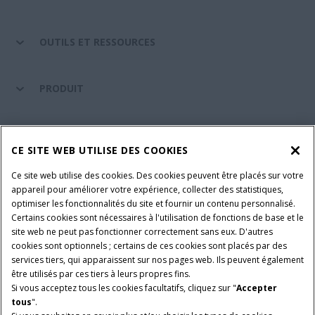
OUTILS ET RESSOURCES
PRODUIT
ENTRETIEN ET ASSISTANCE
CE SITE WEB UTILISE DES COOKIES
Ce site web utilise des cookies. Des cookies peuvent être placés sur votre
SUIVEZ-NOUS
appareil pour améliorer votre expérience, collecter des statistiques,
optimiser les fonctionnalités du site et fournir un contenu personnalisé.
Certains cookies sont nécessaires à l'utilisation de fonctions de base et le
site web ne peut pas fonctionner correctement sans eux. D'autres
PARAMÈTRES ET PLUS D'INFORMATIONS
Avis juridiques
cookies sont optionnels ; certains de ces cookies sont placés par des
services tiers, qui apparaissent sur nos pages web. Ils peuvent également
Avis de confidentialité
Conditions contractuelles
être utilisés par ces tiers à leurs propres fins.
Si vous acceptez tous les cookies facultatifs, cliquez sur "
Accepter
© 2026 CNH Industrial America LLC. All Rights Reserved. Case IH is a
tous
".
trademark of CNH Industrial America LLC.