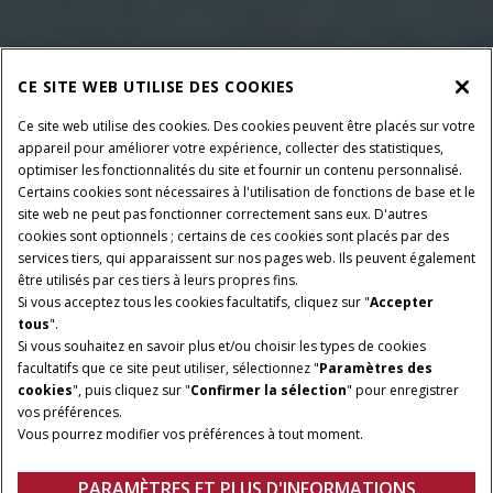
CE SITE WEB UTILISE DES COOKIES
Ce site web utilise des cookies. Des cookies peuvent être placés sur votre
appareil pour améliorer votre expérience, collecter des statistiques,
optimiser les fonctionnalités du site et fournir un contenu personnalisé.
Certains cookies sont nécessaires à l'utilisation de fonctions de base et le
site web ne peut pas fonctionner correctement sans eux. D'autres
cookies sont optionnels ; certains de ces cookies sont placés par des
services tiers, qui apparaissent sur nos pages web. Ils peuvent également
être utilisés par ces tiers à leurs propres fins.
Si vous acceptez tous les cookies facultatifs, cliquez sur "
Accepter
tous
".
Si vous souhaitez en savoir plus et/ou choisir les types de cookies
NOMBRE DE MODÈLES
CAPACITÉ DE LEVAGE
facultatifs que ce site peut utiliser, sélectionnez "
Paramètres des
MAXIMUM
3
cookies
", puis cliquez sur "
Confirmer la sélection
" pour enregistrer
890 à 1 830 lb
vos préférences.
Vous pourrez modifier vos préférences à tout moment.
HAUTEUR MAXIMALE
FORCE D'ARRACHEMENT
98 à 112 po
1 900 à 3 114 lb
PARAMÈTRES ET PLUS D'INFORMATIONS