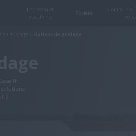
Entretien et
Communique
Société
assistance
nous
Vue d’ensemble
Caractéristiques
s de guidage
Options de guidage
idage
Case IH
 solutions
et à