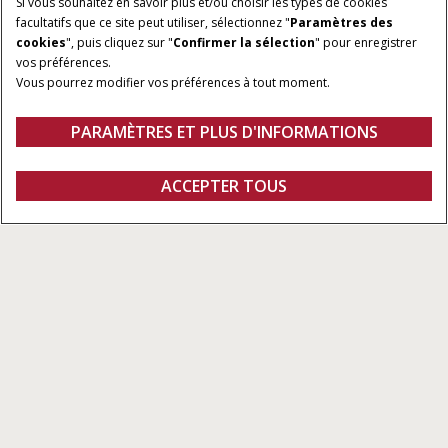
Si vous souhaitez en savoir plus et/ou choisir les types de cookies
facultatifs que ce site peut utiliser, sélectionnez "
Paramètres des
cookies
", puis cliquez sur "
Confirmer la sélection
" pour enregistrer
vos préférences.
Vous pourrez modifier vos préférences à tout moment.
PARAMÈTRES ET PLUS D'INFORMATIONS
Aperçu
Caractéristiques
TROUVER UN
ACCEPTER TOUS
Technologie de pulvérisation de pointe
CONCESSIONNAIRE