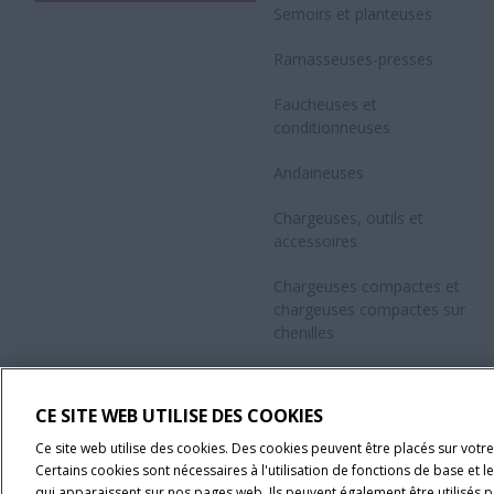
Semoirs et planteuses
Ramasseuses-presses
Faucheuses et
conditionneuses
Andaineuses
Chargeuses, outils et
accessoires
Chargeuses compactes et
chargeuses compactes sur
chenilles
Technologie de précision Case
IH
CE SITE WEB UTILISE DES COOKIES
Tous les produits
Ce site web utilise des cookies. Des cookies peuvent être placés sur votre
Certains cookies sont nécessaires à l'utilisation de fonctions de base et 
qui apparaissent sur nos pages web. Ils peuvent également être utilisés pa