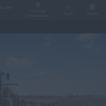
z avec
Trouver un
Search
FieldOps
concessionnaire