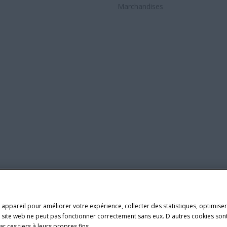
Marchandises
 appareil pour améliorer votre expérience, collecter des statistiques, optimiser 
le site web ne peut pas fonctionner correctement sans eux. D'autres cookies sont
r ces tiers à leurs propres fins.