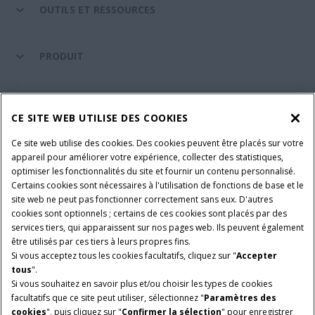
OUTILS ET RESSOURCES
PRODUIT
ENTRETIEN ET ASSISTANCE
CE SITE WEB UTILISE DES COOKIES
Ce site web utilise des cookies. Des cookies peuvent être placés sur votre
SUIVEZ-NOUS
appareil pour améliorer votre expérience, collecter des statistiques,
optimiser les fonctionnalités du site et fournir un contenu personnalisé.
Certains cookies sont nécessaires à l'utilisation de fonctions de base et le
site web ne peut pas fonctionner correctement sans eux. D'autres
PARAMÈTRES ET PLUS D'INFORMATIONS
Avis juridiques
cookies sont optionnels ; certains de ces cookies sont placés par des
services tiers, qui apparaissent sur nos pages web. Ils peuvent également
Avis de confidentialité
Conditions contractuelles
être utilisés par ces tiers à leurs propres fins.
Si vous acceptez tous les cookies facultatifs, cliquez sur "
Accepter
© 2026 CNH Industrial America LLC. All Rights Reserved. Case IH is a
tous
".
trademark of CNH Industrial America LLC.
Si vous souhaitez en savoir plus et/ou choisir les types de cookies
facultatifs que ce site peut utiliser, sélectionnez "
Paramètres des
cookies
", puis cliquez sur "
Confirmer la sélection
" pour enregistrer