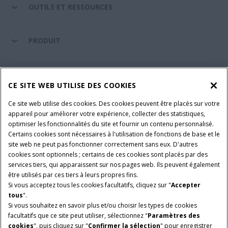
OUTILS ET RESSOURCES
PRODUIT
ENTRETIEN ET ASSISTANCE
CE SITE WEB UTILISE DES COOKIES
Ce site web utilise des cookies. Des cookies peuvent être placés sur votre
SUIVEZ-NOUS
appareil pour améliorer votre expérience, collecter des statistiques,
optimiser les fonctionnalités du site et fournir un contenu personnalisé.
Certains cookies sont nécessaires à l'utilisation de fonctions de base et le
site web ne peut pas fonctionner correctement sans eux. D'autres
PARAMÈTRES ET PLUS D'INFORMATIONS
Avis juridiques
cookies sont optionnels ; certains de ces cookies sont placés par des
services tiers, qui apparaissent sur nos pages web. Ils peuvent également
Avis de confidentialité
Conditions contractuelles
être utilisés par ces tiers à leurs propres fins.
Si vous acceptez tous les cookies facultatifs, cliquez sur "
Accepter
© 2026 CNH Industrial America LLC. All Rights Reserved. Case IH is a
tous
".
trademark of CNH Industrial America LLC.
Si vous souhaitez en savoir plus et/ou choisir les types de cookies
facultatifs que ce site peut utiliser, sélectionnez "
Paramètres des
cookies
", puis cliquez sur "
Confirmer la sélection
" pour enregistrer