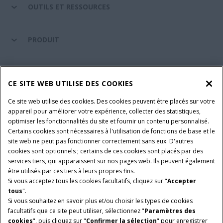
OUTILS ET RESSOURCES
PRODUIT
ENTRETIEN ET ASSISTANCE
CE SITE WEB UTILISE DES COOKIES
Ce site web utilise des cookies. Des cookies peuvent être placés sur votre
SUIVEZ-NOUS
appareil pour améliorer votre expérience, collecter des statistiques,
optimiser les fonctionnalités du site et fournir un contenu personnalisé.
Certains cookies sont nécessaires à l'utilisation de fonctions de base et le
site web ne peut pas fonctionner correctement sans eux. D'autres
PARAMÈTRES ET PLUS D'INFORMATIONS
Avis juridiques
cookies sont optionnels ; certains de ces cookies sont placés par des
services tiers, qui apparaissent sur nos pages web. Ils peuvent également
Avis de confidentialité
Conditions contractuelles
être utilisés par ces tiers à leurs propres fins.
Si vous acceptez tous les cookies facultatifs, cliquez sur "
Accepter
© 2026 CNH Industrial America LLC. All Rights Reserved. Case IH is a
tous
".
trademark of CNH Industrial America LLC.
Si vous souhaitez en savoir plus et/ou choisir les types de cookies
facultatifs que ce site peut utiliser, sélectionnez "
Paramètres des
cookies
", puis cliquez sur "
Confirmer la sélection
" pour enregistrer