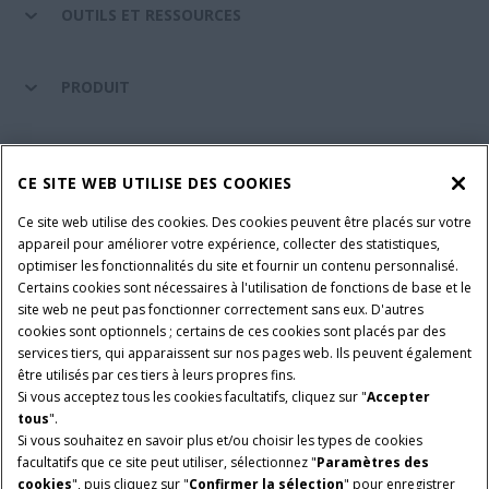
OUTILS ET RESSOURCES
PRODUIT
ENTRETIEN ET ASSISTANCE
CE SITE WEB UTILISE DES COOKIES
Ce site web utilise des cookies. Des cookies peuvent être placés sur votre
SUIVEZ-NOUS
appareil pour améliorer votre expérience, collecter des statistiques,
optimiser les fonctionnalités du site et fournir un contenu personnalisé.
Certains cookies sont nécessaires à l'utilisation de fonctions de base et le
site web ne peut pas fonctionner correctement sans eux. D'autres
PARAMÈTRES ET PLUS D'INFORMATIONS
Avis juridiques
cookies sont optionnels ; certains de ces cookies sont placés par des
services tiers, qui apparaissent sur nos pages web. Ils peuvent également
Avis de confidentialité
Conditions contractuelles
être utilisés par ces tiers à leurs propres fins.
Si vous acceptez tous les cookies facultatifs, cliquez sur "
Accepter
© 2026 CNH Industrial America LLC. All Rights Reserved. Case IH is a
tous
".
trademark of CNH Industrial America LLC.
Si vous souhaitez en savoir plus et/ou choisir les types de cookies
facultatifs que ce site peut utiliser, sélectionnez "
Paramètres des
cookies
", puis cliquez sur "
Confirmer la sélection
" pour enregistrer