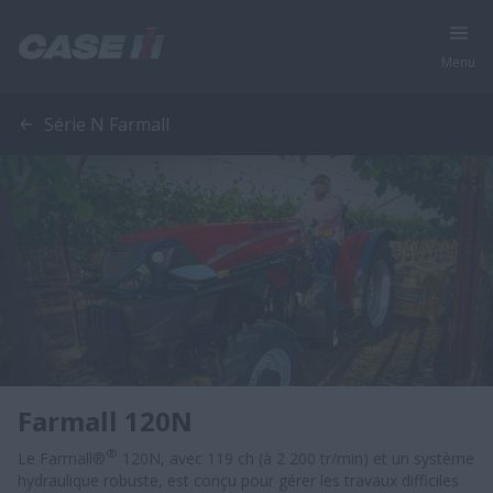
Menu
Série N Farmall
Farmall 120N
®
Le Farmall®
120N, avec 119 ch (à 2 200 tr/min) et un système
hydraulique robuste, est conçu pour gérer les travaux difficiles