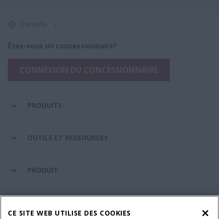
Canada
Êtes-vous un concessionnaire?
CONNEXION DU CONCESSIONNAIRE
PRODUITS
OUTILS ET RESSOURCES
PRODUIT
ENTRETIEN ET ASSISTANCE
CE SITE WEB UTILISE DES COOKIES