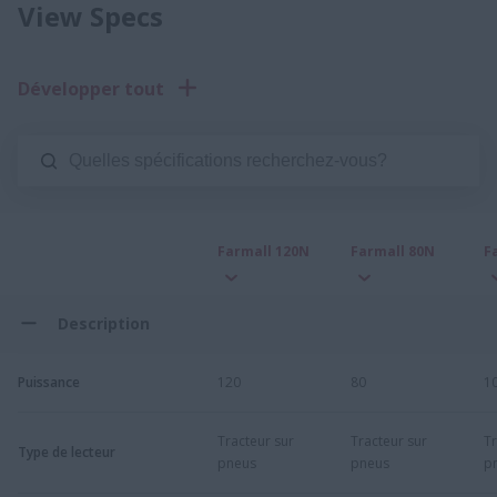
View Specs
Développer tout
Farmall 120N
Farmall 80N
F
Description
Puissance
120
80
1
Tracteur sur
Tracteur sur
Tr
Type de lecteur
pneus
pneus
p