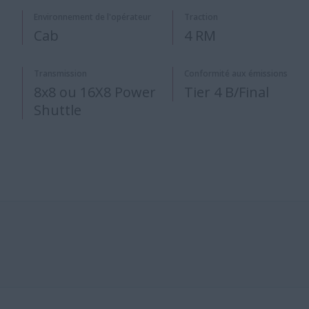
Environnement de l'opérateur
Traction
​​Cab
4 RM
Transmission
Conformité aux émissions
8x8 ou 16X8 Power
Tier 4 B/Final
Shuttle