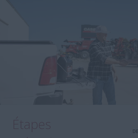
Étapes
D