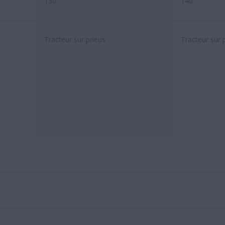
130
140
Tracteur sur pneus
Tracteur sur