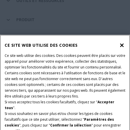
OUTILS ET RESSOURCES
PRODUIT
ENTRETIEN ET ASSISTANCE
CE SITE WEB UTILISE DES COOKIES
Ce site web utilise des cookies. Des cookies peuvent être placés sur votre
SUIVEZ-NOUS
appareil pour améliorer votre expérience, collecter des statistiques,
optimiser les fonctionnalités du site et fournir un contenu personnalisé.
Certains cookies sont nécessaires à l'utilisation de fonctions de base et le
site web ne peut pas fonctionner correctement sans eux. D'autres
PARAMÈTRES ET PLUS D'INFORMATIONS
Avis juridiques
cookies sont optionnels ; certains de ces cookies sont placés par des
services tiers, qui apparaissent sur nos pages web. Ils peuvent également
Avis de confidentialité
Conditions contractuelles
être utilisés par ces tiers à leurs propres fins.
Si vous acceptez tous les cookies facultatifs, cliquez sur "
Accepter
© 2026 CNH Industrial America LLC. All Rights Reserved. Case IH is a
tous
".
trademark of CNH Industrial America LLC.
Si vous souhaitez en savoir plus et/ou choisir les types de cookies
facultatifs que ce site peut utiliser, sélectionnez "
Paramètres des
cookies
", puis cliquez sur "
Confirmer la sélection
" pour enregistrer