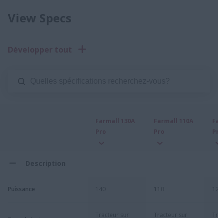
View Specs
Développer tout
Farmall 130A
Farmall 110A
F
Pro
Pro
P
Description
Puissance
140
110
1
Tracteur sur
Tracteur sur
Tr