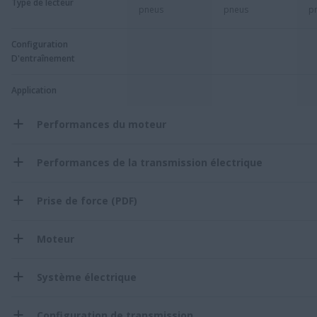
Type de lecteur
pneus
pneus
p
Configuration
D'entraînement
Application
Performances du moteur
Performances de la transmission électrique
Prise de force (PDF)
Moteur
Système électrique
Configuration de transmission