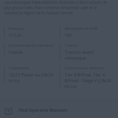
caractéristiques habituellement réservées à des tracteurs de
plus grosse taille, mais conserve l’empreinte agile et la
robustesse dignes de la marque Farmall.
Puissance​
Alimentation de la PdF
117 ch
100
Environnement de l'opérateur
Traction
Cabine
Traction avant
mécanique
Transmission
Conformité aux émissions
12x12 Power ou 24x24
Tier 4 B/Final, Tier 4
Hi-Lo​
B/Final - Stage V (24x24
Hi-Lo)
Find Operator Manuals