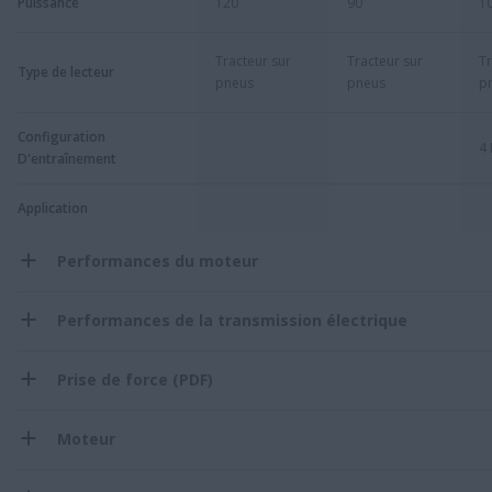
Puissance
120
90
1
Tracteur sur
Tracteur sur
Tr
Type de lecteur
pneus
pneus
p
Configuration
4
D'entraînement
Application
Performances du moteur
Performances de la transmission électrique
Prise de force (PDF)
Moteur