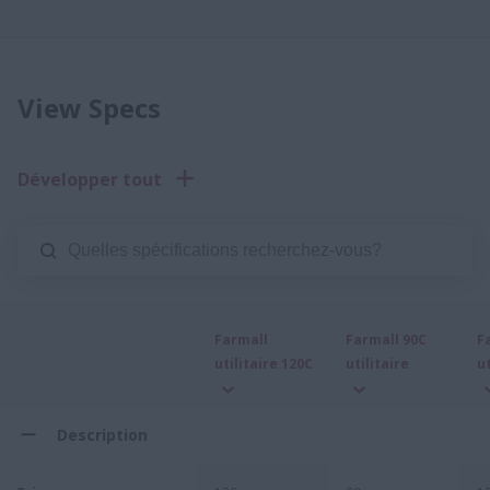
View Specs
Développer tout
Farmall
Farmall 90C
F
utilitaire 120C
utilitaire
ut
Description