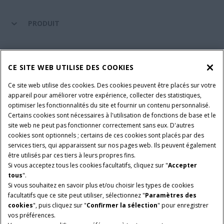
PRODUIT
ENTRETIEN ET ASSISTANCE
CE SITE WEB UTILISE DES COOKIES
Ce site web utilise des cookies. Des cookies peuvent être placés sur votre
SUIVEZ-NOUS
appareil pour améliorer votre expérience, collecter des statistiques,
optimiser les fonctionnalités du site et fournir un contenu personnalisé.
Certains cookies sont nécessaires à l'utilisation de fonctions de base et le
site web ne peut pas fonctionner correctement sans eux. D'autres
PARAMÈTRES ET PLUS D'INFORMATIONS
Avis juridiques
cookies sont optionnels ; certains de ces cookies sont placés par des
services tiers, qui apparaissent sur nos pages web. Ils peuvent également
Avis de confidentialité
Conditions contractuelles
être utilisés par ces tiers à leurs propres fins.
Si vous acceptez tous les cookies facultatifs, cliquez sur "
Accepter
© 2026 CNH Industrial America LLC. All Rights Reserved. Case IH is a
tous
".
trademark of CNH Industrial America LLC.
Si vous souhaitez en savoir plus et/ou choisir les types de cookies
facultatifs que ce site peut utiliser, sélectionnez "
Paramètres des
cookies
", puis cliquez sur "
Confirmer la sélection
" pour enregistrer
vos préférences.