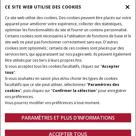
ENTRETIEN ET ASSISTANCE
CE SITE WEB UTILISE DES COOKIES
Ce site web utilise des cookies. Des cookies peuvent être placés sur votre
SUIVEZ-NOUS
appareil pour améliorer votre expérience, collecter des statistiques,
optimiser les fonctionnalités du site et fournir un contenu personnalisé.
Certains cookies sont nécessaires à l'utilisation de fonctions de base et le
site web ne peut pas fonctionner correctement sans eux. D'autres
PARAMÈTRES ET PLUS D'INFORMATIONS
Avis juridiques
cookies sont optionnels ; certains de ces cookies sont placés par des
services tiers, qui apparaissent sur nos pages web. Ils peuvent également
Avis de confidentialité
Conditions contractuelles
être utilisés par ces tiers à leurs propres fins.
Si vous acceptez tous les cookies facultatifs, cliquez sur "
Accepter
© 2026 CNH Industrial America LLC. All Rights Reserved. Case IH is a
tous
".
trademark of CNH Industrial America LLC.
Si vous souhaitez en savoir plus et/ou choisir les types de cookies
facultatifs que ce site peut utiliser, sélectionnez "
Paramètres des
cookies
", puis cliquez sur "
Confirmer la sélection
" pour enregistrer
vos préférences.
Vous pourrez modifier vos préférences à tout moment.
PARAMÈTRES ET PLUS D'INFORMATIONS
ACCEPTER TOUS