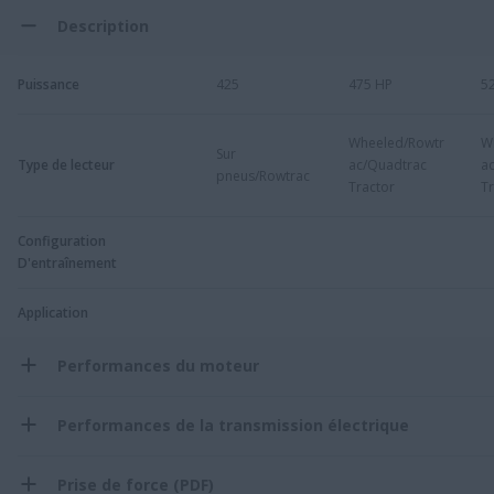
Description
Puissance
425
475 HP
5
Wheeled/Rowtr
W
Sur
Type de lecteur
ac/Quadtrac
a
pneus/Rowtrac
Tractor
Tr
Configuration
D'entraînement
Application
Performances du moteur
Performances de la transmission électrique
Prise de force (PDF)