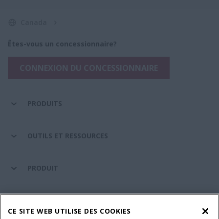
Canada
Êtes-vous un concessionnaire?
CONNEXION DU CONCESSIONNAIRE
PRODUITS
OUTILS ET RESSOURCES
PRODUIT
ENTRETIEN ET ASSISTANCE
CE SITE WEB UTILISE DES COOKIES