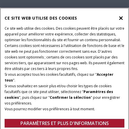
ENTRETIEN ET ASSISTANCE
CE SITE WEB UTILISE DES COOKIES
Ce site web utilise des cookies. Des cookies peuvent être placés sur votre
SUIVEZ-NOUS
appareil pour améliorer votre expérience, collecter des statistiques,
optimiser les fonctionnalités du site et fournir un contenu personnalisé.
Certains cookies sont nécessaires à l'utilisation de fonctions de base et le
site web ne peut pas fonctionner correctement sans eux. D'autres
PARAMÈTRES ET PLUS D'INFORMATIONS
Avis juridiques
cookies sont optionnels ; certains de ces cookies sont placés par des
services tiers, qui apparaissent sur nos pages web. Ils peuvent également
Avis de confidentialité
Conditions contractuelles
être utilisés par ces tiers à leurs propres fins.
Si vous acceptez tous les cookies facultatifs, cliquez sur "
Accepter
© 2026 CNH Industrial America LLC. All Rights Reserved. Case IH is a
tous
".
trademark of CNH Industrial America LLC.
Si vous souhaitez en savoir plus et/ou choisir les types de cookies
facultatifs que ce site peut utiliser, sélectionnez "
Paramètres des
cookies
", puis cliquez sur "
Confirmer la sélection
" pour enregistrer
vos préférences.
Vous pourrez modifier vos préférences à tout moment.
PARAMÈTRES ET PLUS D'INFORMATIONS