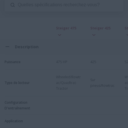
Steiger 475
Steiger 425
S
Description
Puissance
475 HP
425
5
Wheeled/Rowtr
W
Sur
Type de lecteur
ac/Quadtrac
a
pneus/Rowtrac
Tractor
Tr
Configuration
D'entraînement
Application