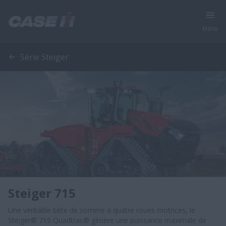
Menu
Série Steiger
Steiger 715
Une véritable bête de somme à quatre roues motrices, le
Steiger® 715 Quadtrac® génère une puissance maximale de