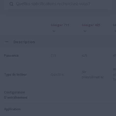
Steiger 715
Steiger 425
S
Description
Puissance
715
425
4
W
Sur
Type de lecteur
Quadtrac
a
pneus/Rowtrac
Tr
Configuration
D'entraînement
Application