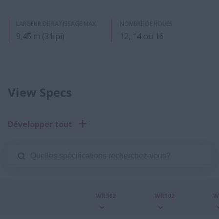
LARGEUR DE RATISSAGE MAX.
NOMBRE DE ROUES
9,45 m (31 pi)
12, 14 ou 16
View Specs
Développer tout
WR302
WR102
W