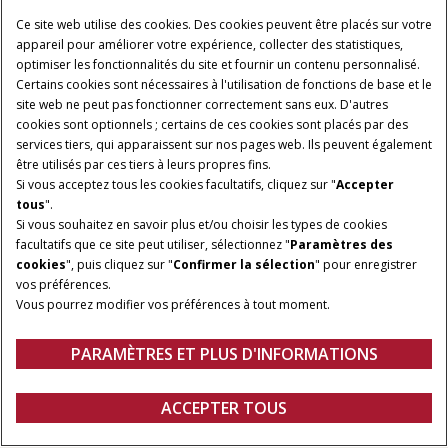
Ce site web utilise des cookies. Des cookies peuvent être placés sur votre
appareil pour améliorer votre expérience, collecter des statistiques,
optimiser les fonctionnalités du site et fournir un contenu personnalisé.
Certains cookies sont nécessaires à l'utilisation de fonctions de base et le
site web ne peut pas fonctionner correctement sans eux. D'autres
cookies sont optionnels ; certains de ces cookies sont placés par des
services tiers, qui apparaissent sur nos pages web. Ils peuvent également
être utilisés par ces tiers à leurs propres fins.
Si vous acceptez tous les cookies facultatifs, cliquez sur "
Accepter
tous
".
Si vous souhaitez en savoir plus et/ou choisir les types de cookies
LARGEUR DE COUPE
HAUTEUR DE COUPE
facultatifs que ce site peut utiliser, sélectionnez "
Paramètres des
16,3 à 19,4 pi
0,7 - 3,5 po
cookies
", puis cliquez sur "
Confirmer la sélection
" pour enregistrer
vos préférences.
DISQUES
MAX. VITESSE DE
Vous pourrez modifier vos préférences à tout moment.
ROTATION DES DISQUES
10 ou 12
2 600 tr/mn
PARAMÈTRES ET PLUS D'INFORMATIONS
Aperçu
Modèles
Spécifications
DEMANDER UN
ACCEPTER TOUS
Plates-formes à disques rotatifs
DEVIS