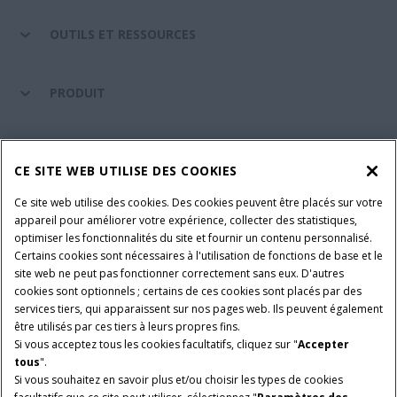
OUTILS ET RESSOURCES
PRODUIT
ENTRETIEN ET ASSISTANCE
CE SITE WEB UTILISE DES COOKIES
Ce site web utilise des cookies. Des cookies peuvent être placés sur votre
SUIVEZ-NOUS
appareil pour améliorer votre expérience, collecter des statistiques,
optimiser les fonctionnalités du site et fournir un contenu personnalisé.
Certains cookies sont nécessaires à l'utilisation de fonctions de base et le
site web ne peut pas fonctionner correctement sans eux. D'autres
PARAMÈTRES ET PLUS D'INFORMATIONS
Avis juridiques
cookies sont optionnels ; certains de ces cookies sont placés par des
services tiers, qui apparaissent sur nos pages web. Ils peuvent également
Avis de confidentialité
Conditions contractuelles
être utilisés par ces tiers à leurs propres fins.
Si vous acceptez tous les cookies facultatifs, cliquez sur "
Accepter
© 2026 CNH Industrial America LLC. All Rights Reserved. Case IH is a
tous
".
trademark of CNH Industrial America LLC.
Si vous souhaitez en savoir plus et/ou choisir les types de cookies