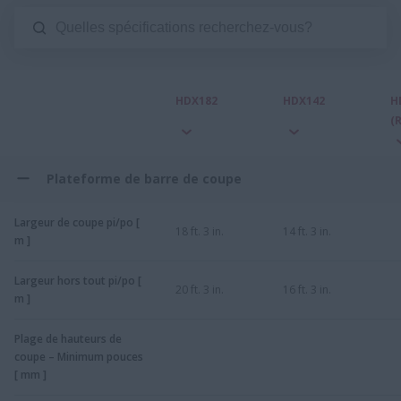
HDX182
HDX142
H
(
Plateforme de barre de coupe
Largeur de coupe pi/po [
18 ft. 3 in.
14 ft. 3 in.
m ]
Largeur hors tout pi/po [
20 ft. 3 in.
16 ft. 3 in.
m ]
Plage de hauteurs de
coupe – Minimum pouces
[ mm ]