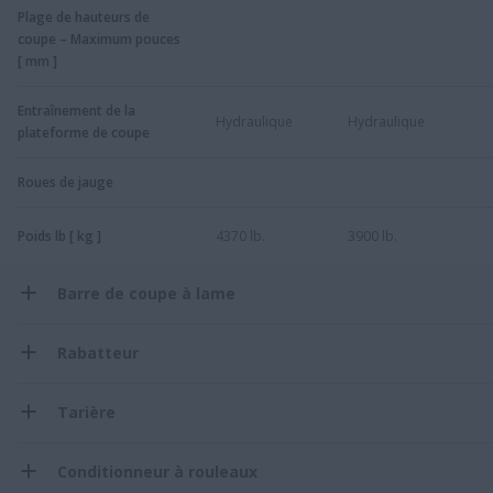
Plage de hauteurs de
coupe – Maximum pouces
[ mm ]
Entraînement de la
Hydraulique
Hydraulique
plateforme de coupe
Roues de jauge
Poids lb [ kg ]
4370 lb.
3900 lb.
Barre de coupe à lame
Rabatteur
Tarière
Conditionneur à rouleaux