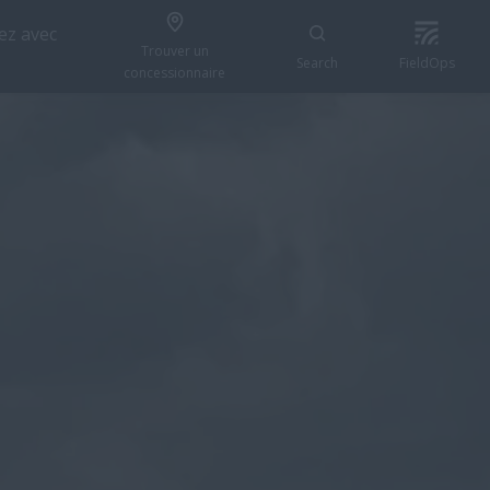
z avec
Trouver un
Search
FieldOps
concessionnaire
s