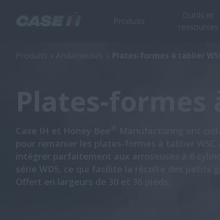
Outils et
Produits
ressources
Plates-formes à tablier WSC
Produits
Andaineuses
Plates-formes à tablier WS
Plates-formes 
®
Case IH et Honey Bee
Manufacturing ont coll
pour remanier les plates-formes à tablier WSC a
intégrer parfaitement aux arroseuses à 6 cylind
série WD5, ce qui facilite la récolte des petits g
Offert en largeurs de 30 et 36 pieds.