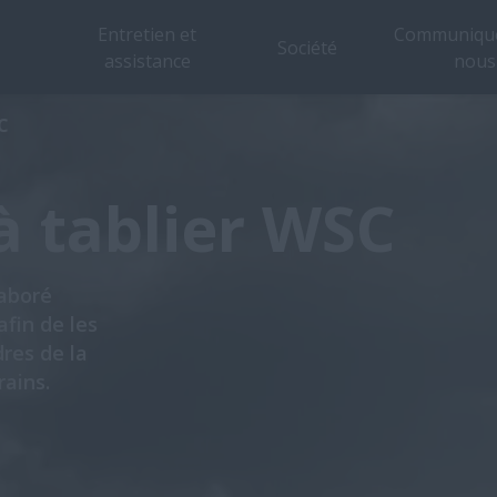
Entretien et
Communique
Société
assistance
nous
Aperçu
Modèle
C
à tablier WSC
aboré
fin de les
res de la
rains.