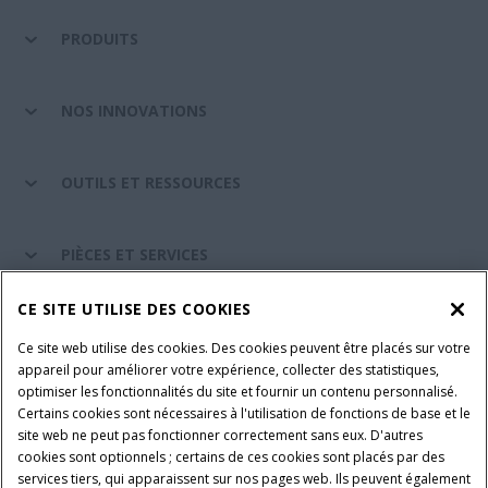
PRODUITS
NOS INNOVATIONS
OUTILS ET RESSOURCES
PIÈCES ET SERVICES
CE SITE UTILISE DES COOKIES
A PROPOS DE CASE IH
Ce site web utilise des cookies. Des cookies peuvent être placés sur votre
appareil pour améliorer votre expérience, collecter des statistiques,
optimiser les fonctionnalités du site et fournir un contenu personnalisé.
Certains cookies sont nécessaires à l'utilisation de fonctions de base et le
Conditions générales d'utilisation
Avis de confidentialité
site web ne peut pas fonctionner correctement sans eux. D'autres
Mentions légales
Paramètres des cookies
cookies sont optionnels ; certains de ces cookies sont placés par des
services tiers, qui apparaissent sur nos pages web. Ils peuvent également
Telematics avis de confidentialité