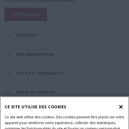
ÊTES-VOUS UN CONCESSIONNAIRE?
CONNEXION
PRODUITS
NOS INNOVATIONS
OUTILS ET RESSOURCES
PIÈCES ET SERVICES
CE SITE UTILISE DES COOKIES
A PROPOS DE CASE IH
Ce site web utilise des cookies. Des cookies peuvent être placés sur votre
appareil pour améliorer votre expérience, collecter des statistiques,
optimiser les fonctionnalités du site et fournir un contenu personnalisé.