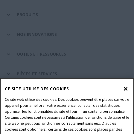
PRODUITS
NOS INNOVATIONS
OUTILS ET RESSOURCES
PIÈCES ET SERVICES
CE SITE UTILISE DES COOKIES
A PROPOS DE CASE IH
Ce site web utilise des cookies. Des cookies peuvent être placés sur votre
appareil pour améliorer votre expérience, collecter des statistiques,
optimiser les fonctionnalités du site et fournir un contenu personnalisé.
Certains cookies sont nécessaires à l'utilisation de fonctions de base et le
Conditions générales d'utilisation
Avis de confidentialité
site web ne peut pas fonctionner correctement sans eux. D'autres
Mentions légales
Paramètres des cookies
cookies sont optionnels ; certains de ces cookies sont placés par des