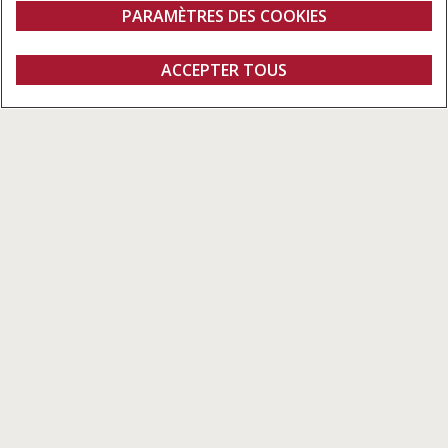
PARAMÈTRES DES COOKIES
9200 à 10570 litres
133 l/sec
Aperçu
Caractéristiques
ACCEPTER TOUS
Axial-Flow Série 150
Demander un devis
Concessionnaires
Fanshop
Conçues pour la productivité
Tous les aspects de l'Axial-Flow 150 ont été pensés