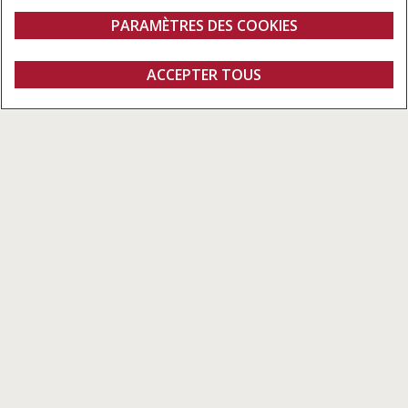
PARAMÈTRES DES COOKIES
Aperçu
Caractéristiques
Brochures
ACCEPTER TOUS
Cotton Express
Demander un devis
Concessionnaires
Fanshop
Maximiser l'efficacité de la récolte