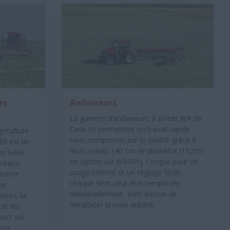
es
Andaineurs
La gamme d’andaineurs à soleils WR de
Case IH permettent un travail rapide
riculture
sans compromis sur la qualité grâce à
éfi est de
leurs soleils 140 cm de diamètre (152cm
s telles
en option sur WR301). Conçus pour un
ntaux,
usage intensif et un réglage facile,
issance
chaque dent peut être remplacée
ue
individuellement, sans besoin de
tives, la
remplacer la roue entière.
et les
pact sur
Pour