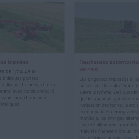
es trainées
Faucheuses automotric
WD1905
S DE 1,7 A 4,9 M
 à disques portées,
Les exigences imposées à l'ag
 à disques trainées à timon
ne cessent de croître. Votre d
central avec conditionneur à
suivre le rythme. Des question
ouleaux caoutchouc ou à
que les mandats gouverneme
talliques.
l'utilisation des terres, la cro
économique et démographiq
mondiale, les énergies alterna
sécurité alimentaire mondiale 
marchés financiers ont un im
vos décisions quotidiennes. 