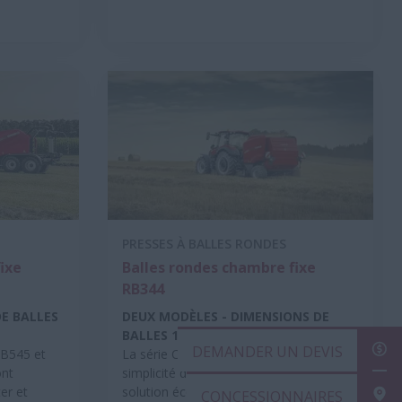
PRESSES À BALLES RONDES
ixe
Balles rondes chambre fixe
RB344
DE BALLES
DEUX MODÈLES - DIMENSIONS DE
BALLES 120x125 CM
DEM
RB545 et
La série Case IH RB3 se distingue par la
ont
simplicité de sa conception : une
ter et
solution économique pour les
CON