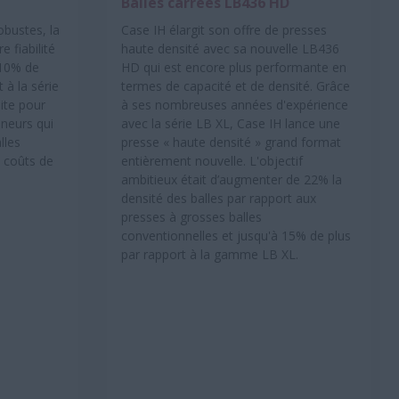
Balles carrées LB436 HD
bustes, la
Case IH élargit son offre de presses
 fiabilité
haute densité avec sa nouvelle LB436
 10% de
HD qui est encore plus performante en
 à la série
termes de capacité et de densité. Grâce
aite pour
à ses nombreuses années d'expérience
eneurs qui
avec la série LB XL, Case IH lance une
lles
presse « haute densité » grand format
s coûts de
entièrement nouvelle. L'objectif
ambitieux était d’augmenter de 22% la
densité des balles par rapport aux
presses à grosses balles
conventionnelles et jusqu'à 15% de plus
par rapport à la gamme LB XL.