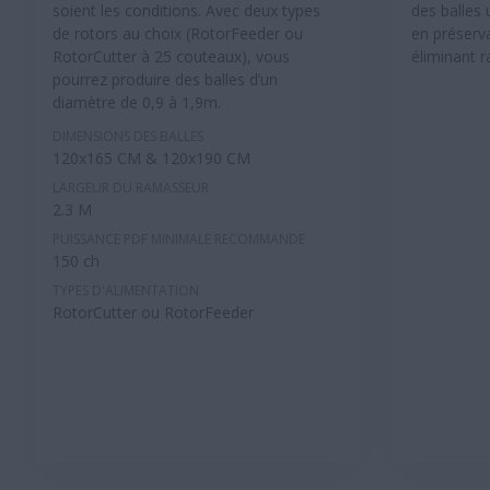
soient les conditions. Avec deux types
des balles
de rotors au choix (RotorFeeder ou
en préserva
RotorCutter à 25 couteaux), vous
éliminant r
pourrez produire des balles d’un
diamètre de 0,9 à 1,9m.
DIMENSIONS DES BALLES
120x165 CM & 120x190 CM
LARGEUR DU RAMASSEUR
2.3 M
PUISSANCE PDF MINIMALE RECOMMANDE
150 ch
TYPES D'ALIMENTATION
RotorCutter ou RotorFeeder