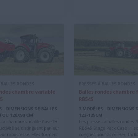
 BALLES RONDES
PRESSES À BALLES RONDES
ondes chambre variable
Balles rondes chambre f
5
RB545
S - DIMENSIONS DE BALLES
2 MODÈLES - DIMENSIONS 
M OU 120X90 CM
122-125CM
s à chambre variable Case IH
Les presses à balles rondes 
ctivité se distinguent par leur
RB545 Silage Pack Case IH s
t leur robustesse. Elles forment
conçues pour accélérer, facili