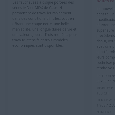
Balles ca
Les faucheuses à disque portées des
séries MD et MDX de Case IH
La nouvell
permettent de travailler rapidement
densité L
dans des conditions difficiles, tout en
modificati
offrant une coupe nette, une belle
délivrer un
maniabilité, une longue durée de vie et
supérieure
une valeur globale. Trois modèles pour
précédents
travaux intensifs et trois modèles
choisi, vou
économiques sont disponibles.
avec une p
qualité, ro
leurs comp
optimiser p
rendre vos
BALE DIMEN
80x90 / 12
MINIMUM P
150 CH
PICK-UP WI
1.968 / 2.
NUMBER OF 