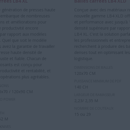
rrées LB4 XL
Balles carrées LB4 XLD
e génération de presses haute
Conçue avec des matériaux ro
B embarque de nombreuses
nouvelle gamme LB4 XLD offre
ons et améliorations pour
et performance avec jusqu’à
e productivité encore
densité supérieure par rapport
 par rapport aux modèles
LB4 XL. C’est la solution parf
. Quel que soit le modèle
les professionnels et entrepr
s avez la garantie de travailler
recherchent à produire des ba
resse haute densité de
denses tout en optimisant le
buste et fiable. Chacun de
logistique.
osants est conçu pour
DIMENSIONS DE BALLES
roductivité et rentabilité, et
120x70 CM
 opérations plus agréables.
PUISSANCE MINIMUM DE PDF
SIONS
140 CH
0x70 / 120x90 CM
LARGEUR DE RAMASSEUR
TO POWER
2,23/ 2,35 M
NOMBRE DE COUTEAUX
DTH
15 ou 29
352 M
KNIVES