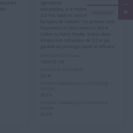
 assurant
agriculteurs à la tête d'exploitations
ité.
mécanisées, à la recherche d'une presse
FAN
à la fois fiable et confortable dans tous
les types de cultures. Ces presses sont
disponibles en deux versions, Rotor
Cutter ou Rotor Feeder, toutes deux
dotées d'un ramasseur de 2,0 m qui
garantit un pressage rapide et efficace.
DIMENSIONS DE BALLES
120x125 CM
LARGEUR DU RAMASSEUR
2,0 M
PUISSANCE MINIMALE DE LA PDF (ROTOR
CUTTER)
70 CH
PUISSANCE MINIMALE DE LA PDF (ROTOR
FEEDER)
55 CH