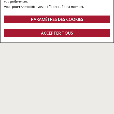
vos préférences.
Vous pourrez modifier vos préférences à tout moment.
PARAMÈTRES DES COOKIES
Aperçu
Caractéristiques
Brochures
DEMANDER UN
ACCEPTER TOUS
Balles rondes chambre fixe RB545
DEVIS
Demander un devis
Concessionnaires
Fanshop