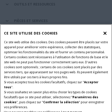
OUTILS ET RESSOURCES
PIÈCES ET SERVICES
CE SITE UTILISE DES COOKIES
A PROPOS DE CASE IH
Ce site web utilise des cookies. Des cookies peuvent être placés sur votre
appareil pour améliorer votre expérience, collecter des statistiques,
optimiser les fonctionnalités du site et fournir un contenu personnalisé.
Certains cookies sont nécessaires à l'utilisation de fonctions de base et le
Conditions générales d'utilisation
Avis de confidentialité
site web ne peut pas fonctionner correctement sans eux. D'autres
Mentions légales
Paramètres des cookies
cookies sont optionnels ; certains de ces cookies sont placés par des
services tiers, qui apparaissent sur nos pages web. Ils peuvent également
Telematics avis de confidentialité
être utilisés par ces tiers à leurs propres fins.
Si vous acceptez tous les cookies facultatifs, cliquez sur "
Accepter
© 2026 CNH Industrial America LLC. All Rights Reserved. Case IH is a
tous
".
trademark of CNH Industrial America LLC.
Si vous souhaitez en savoir plus et/ou choisir les types de cookies
facultatifs que ce site peut utiliser, sélectionnez "
Paramètres des
cookies
", puis cliquez sur "
Confirmer la sélection
" pour enregistrer
vos préférences.