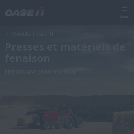
Menu
Produits | Case IH
Presses et matériels de
fenaison
PERFORMANCE HAUTE VITESSE