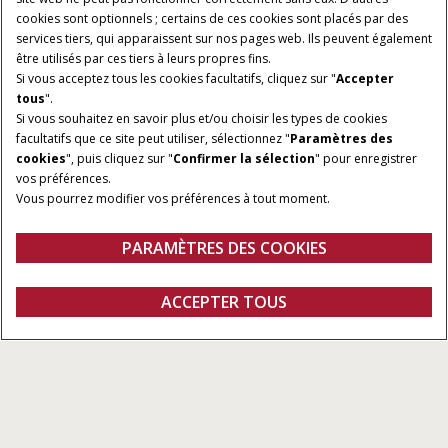
cookies sont optionnels ; certains de ces cookies sont placés par des
services tiers, qui apparaissent sur nos pages web. Ils peuvent également
être utilisés par ces tiers à leurs propres fins.
Si vous acceptez tous les cookies facultatifs, cliquez sur "
Accepter
tous
".
TAILLE/RÉSOLUTION DE
INTERFACE :
Si vous souhaitez en savoir plus et/ou choisir les types de cookies
L'ÉCRAN :
facultatifs que ce site peut utiliser, sélectionnez "
Paramètres des
Android
cookies
", puis cliquez sur "
Confirmer la sélection
" pour enregistrer
12 po. / 1200x800px
vos préférences.
ENTRÉE DE CAMÉRA
Vous pourrez modifier vos préférences à tout moment.
VIDÉO :
4
PARAMÈTRES DES COOKIES
Gamme
Caractéristiques
ACCEPTER TOUS
Pro 1200
Demander un devis
Concessionnaires
Fanshop