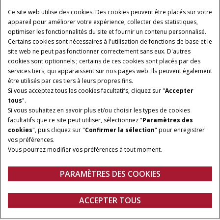
Ce site web utilise des cookies. Des cookies peuvent être placés sur votre
appareil pour améliorer votre expérience, collecter des statistiques,
optimiser les fonctionnalités du site et fournir un contenu personnalisé.
Certains cookies sont nécessaires à l'utilisation de fonctions de base et le
site web ne peut pas fonctionner correctement sans eux. D'autres
cookies sont optionnels ; certains de ces cookies sont placés par des
services tiers, qui apparaissent sur nos pages web. Ils peuvent également
être utilisés par ces tiers à leurs propres fins.
Si vous acceptez tous les cookies facultatifs, cliquez sur "
Accepter
tous
".
Si vous souhaitez en savoir plus et/ou choisir les types de cookies
PUISSANCE NOMINALE
TRANSMISSION
facultatifs que ce site peut utiliser, sélectionnez "
Paramètres des
180 - 220 CH
PowerDrive or CVXDrive
cookies
", puis cliquez sur "
Confirmer la sélection
" pour enregistrer
vos préférences.
CYLINDRÉE
DÉBIT MAXI POMPE
Vous pourrez modifier vos préférences à tout moment.
3
HYDRAULIQUE
6,700 cm
120 - 170 L/min
PARAMÈTRES DES COOKIES
Gamme
Caractéristiques
Brochures
DEMANDER UN
ACCEPTER TOUS
Puma 180 - 220
DEVIS
Demander un devis
Concessionnaires
Fanshop