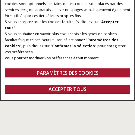
cookies sont optionnels ; certains de ces cookies sont placés par des
services tiers, qui apparaissent sur nos pages web. Ils peuvent également
être utilisés par ces tiers à leurs propres fins.
Si vous acceptez tous les cookies facultatifs, cliquez sur "
Accepter
tous
".
Si vous souhaitez en savoir plus et/ou choisir les types de cookies
facultatifs que ce site peut utiliser, sélectionnez "
Paramètres des
LARGEUR UTILE
LARGEUR DE
cookies
", puis cliquez sur "
Confirmer la sélection
" pour enregistrer
TRANSPORT
3.50 à 8.30 m
vos préférences.
3.50 à 6.90 m
Vous pourrez modifier vos préférences à tout moment.
DIAMÈTRE DE DISQUE
ECARTEMENT ENTRE LES
DISQUES
PARAMÈTRES DES COOKIES
66 cm, 71 cm, 81 cm
26.7 à 30.5 cm
Aperçu
Modèles
DEMANDER UN
ACCEPTER TOUS
Cover crop en V
DEVIS
Demander un devis
Concessionnaires
Fanshop