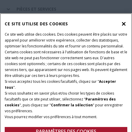
PIÈCES ET SERVICES
CE SITE UTILISE DES COOKIES
A PROPOS DE CASE IH
Ce site web utilise des cookies. Des cookies peuvent être placés sur votre
appareil pour améliorer votre expérience, collecter des statistiques,
optimiser les fonctionnalités du site et fournir un contenu personnalisé.
Certains cookies sont nécessaires à l'utilisation de fonctions de base et le
Conditions générales d'utilisation
Avis de confidentialité
site web ne peut pas fonctionner correctement sans eux. D'autres
Mentions légales
Paramètres des cookies
cookies sont optionnels ; certains de ces cookies sont placés par des
services tiers, qui apparaissent sur nos pages web. Ils peuvent également
Telematics avis de confidentialité
être utilisés par ces tiers à leurs propres fins.
Si vous acceptez tous les cookies facultatifs, cliquez sur "
Accepter
© 2026 CNH Industrial America LLC. All Rights Reserved. Case IH is a
tous
".
trademark of CNH Industrial America LLC.
Si vous souhaitez en savoir plus et/ou choisir les types de cookies
facultatifs que ce site peut utiliser, sélectionnez "
Paramètres des
cookies
", puis cliquez sur "
Confirmer la sélection
" pour enregistrer
vos préférences.
Vous pourrez modifier vos préférences à tout moment.
PARAMÈTRES DES COOKIES