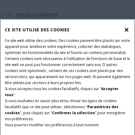
PIÈCES ET SERVICES
CE SITE UTILISE DES COOKIES
A PROPOS DE CASE IH
Ce site web utilise des cookies. Des cookies peuvent être placés sur votre
appareil pour améliorer votre expérience, collecter des statistiques,
optimiser les fonctionnalités du site et fournir un contenu personnalisé.
Certains cookies sont nécessaires à l'utilisation de fonctions de base et le
Conditions générales d'utilisation
Avis de confidentialité
site web ne peut pas fonctionner correctement sans eux. D'autres
Mentions légales
Paramètres des cookies
cookies sont optionnels ; certains de ces cookies sont placés par des
services tiers, qui apparaissent sur nos pages web. Ils peuvent également
Telematics avis de confidentialité
être utilisés par ces tiers à leurs propres fins.
Si vous acceptez tous les cookies facultatifs, cliquez sur "
Accepter
© 2026 CNH Industrial America LLC. All Rights Reserved. Case IH is a
tous
".
trademark of CNH Industrial America LLC.
Si vous souhaitez en savoir plus et/ou choisir les types de cookies
facultatifs que ce site peut utiliser, sélectionnez "
Paramètres des
cookies
", puis cliquez sur "
Confirmer la sélection
" pour enregistrer
vos préférences.
Vous pourrez modifier vos préférences à tout moment.