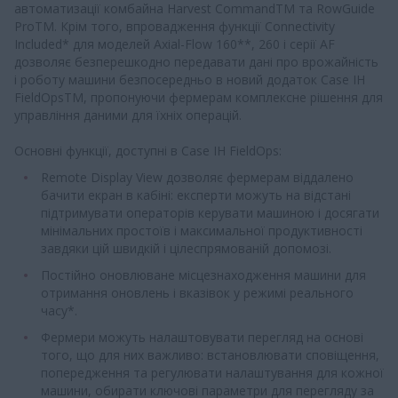
автоматизації комбайна Harvest CommandTM та RowGuide
ProTM. Крім того, впровадження функції Connectivity
Included* для моделей Axial-Flow 160**, 260 і серії AF
дозволяє безперешкодно передавати дані про врожайність
і роботу машини безпосередньо в новий додаток Case IH
FieldOpsTM, пропонуючи фермерам комплексне рішення для
управління даними для їхніх операцій.
Основні функції, доступні в Case IH FieldOps:
Remote Display View дозволяє фермерам віддалено
бачити екран в кабіні: експерти можуть на відстані
підтримувати операторів керувати машиною і досягати
мінімальних простоїв і максимальної продуктивності
завдяки цій швидкій і цілеспрямованій допомозі.
Постійно оновлюване місцезнаходження машини для
отримання оновлень і вказівок у режимі реального
часу*.
Фермери можуть налаштовувати перегляд на основі
того, що для них важливо: встановлювати сповіщення,
попередження та регулювати налаштування для кожної
машини, обирати ключові параметри для перегляду за