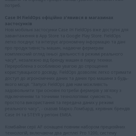
потреб.
Case IH FieldOps офіційно з'явився в магазинах
застосунків
Нові мобільні застосунки Case IH FieldOps вже доступні для
завантаження в App Store та Google Play Store. FieldOps
легко поєднує та інтегрує агрономічну інформацію та дані
про продуктивність машин, надаючи фермерам
комплексний огляд їхньої діяльності в режимі реального
часу*, незалежно від бренду машин в парку техніки.
Перероблена з особливою увагою до спрощення
користувацького досвіду, FieldOps дозволяє легко отримати
доступ до агрономічних даних та даних про машини з будь-
якого місця. "Запуск FieldOps дав нам можливість
задовольнити три основні потреби фермерів у зв'язку з
підключенням та точними технологіями: сумісність,
простота використання та передача даних у режимі
реального часу", - сказав Марко Ломбарді, керівник брендів
Case IH та STEYR у регіоні EMEA.
Комбайни серії AF оснащені повним набором прецизійних
технологій, включаючи два дисплеї Pro 1200, систему