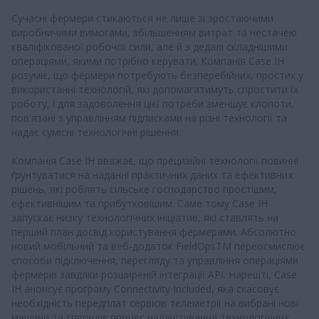
Сучасні фермери стикаються не лише зі зростаючими
виробничими вимогами, збільшенням витрат та нестачею
кваліфікованої робочої сили, але й з дедалі складнішими
операціями, якими потрібно керувати. Компанія Case IH
розуміє, що фермери потребують безперебійних, простих у
використанні технологій, які допомагатимуть спростити їх
роботу, і для задоволення цієї потреби зменшує клопоти,
пов'язані з управлінням підписками на різні технології та
надає сумісні технологічні рішення.
Компанія Case IH вважає, що прецизійні технології повинні
ґрунтуватися на наданні практичних даних та ефективних
рішень, які роблять сільське господарство простішим,
ефективнішим та прибутковішим. Саме тому Case IH
запускає низку технологічних ініціатив, які ставлять на
перший план досвід користування фермерами. Абсолютно
новий мобільний та веб-додаток FieldOpsTM переосмислює
способи підключення, перегляду та управління операціями
фермерів завдяки розширеній інтеграції API. Нарешті, Case
IH анонсує програму Connectivity Included, яка скасовує
необхідність передплат сервісів телеметрії на вибрані нові
машини та спрощує процес налаштування технологічних