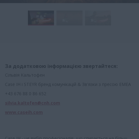
За додатковою інформацією звертайтеся:
Сільвія Кальтофен
Case IH і STEYR бренд комунікацій & Зв'язки з пресою EMEA
+43 676 88 0 86 652
silvia.kaltofen@cnh.com
www.caseih.com
Case IH - це вибір професіоналів, що спирається на більш