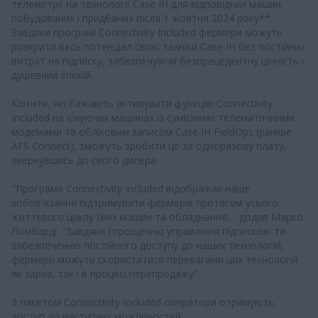
телеметрії на технології Case IH для відповідних машин,
побудованих і придбаних після 1 жовтня 2024 року**.
Завдяки програмі Connectivity Included фермери можуть
розкрити весь потенціал своєї техніки Case IH без постійних
витрат на підписку, забезпечуючи безпрецедентну цінність і
душевний спокій.
Клієнти, які бажають активувати функцію Connectivity
Included на існуючих машинах із сумісними телематичними
модемами та обліковим записом Case IH FieldOps (раніше
AFS Connect), зможуть зробити це за одноразову плату,
звернувшись до свого дилера.
"Програма Connectivity Included відображає наше
зобов'язання підтримувати фермерів протягом усього
життєвого циклу їхніх машин та обладнання, - додав Марко
Ломбарді. "Завдяки спрощенню управління підпискою та
забезпеченню постійного доступу до наших технологій,
фермери можуть скористатися перевагами цих технологій
як зараз, так і в процесі перепродажу".
З пакетом Connectivity Included оператори отримують
доступ до наступних можливостей: