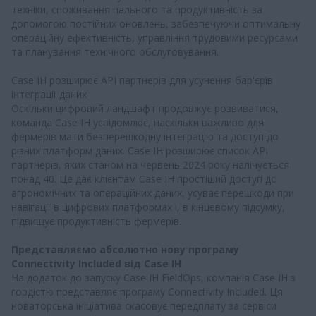
техніки, споживання пального та продуктивність за
допомогою постійних оновлень, забезпечуючи оптимальну
операційну ефективність, управління трудовими ресурсами
та планування технічного обслуговування.
Case IH розширює API партнерів для усунення бар'єрів
інтеграції даних
Оскільки цифровий ландшафт продовжує розвиватися,
команда Case IH усвідомлює, наскільки важливо для
фермерів мати безперешкодну інтеграцію та доступ до
різних платформ даних. Case IH розширює список API
партнерів, яких станом на червень 2024 року налічується
понад 40. Це дає клієнтам Case IH простіший доступ до
агрономічних та операційних даних, усуває перешкоди при
навігації в цифрових платформах і, в кінцевому підсумку,
підвищує продуктивність фермерів.
Представляємо абсолютно нову програму
Connectivity Included від Case IH
На додаток до запуску Case IH FieldOps, компанія Case IH з
гордістю представляє програму Connectivity Included. Ця
новаторська ініціатива скасовує передплату за сервіси