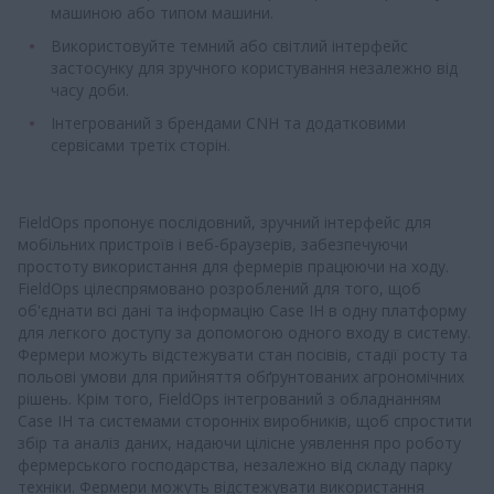
машиною або типом машини.
Використовуйте темний або світлий інтерфейс
застосунку для зручного користування незалежно від
часу доби.
Інтегрований з брендами CNH та додатковими
сервісами третіх сторін.
FieldOps пропонує послідовний, зручний інтерфейс для
мобільних пристроїв і веб-браузерів, забезпечуючи
простоту використання для фермерів працюючи на ходу.
FieldOps цілеспрямовано розроблений для того, щоб
об'єднати всі дані та інформацію Case IH в одну платформу
для легкого доступу за допомогою одного входу в систему.
Фермери можуть відстежувати стан посівів, стадії росту та
польові умови для прийняття обґрунтованих агрономічних
рішень. Крім того, FieldOps інтегрований з обладнанням
Case IH та системами сторонніх виробників, щоб спростити
збір та аналіз даних, надаючи цілісне уявлення про роботу
фермерського господарства, незалежно від складу парку
техніки. Фермери можуть відстежувати використання