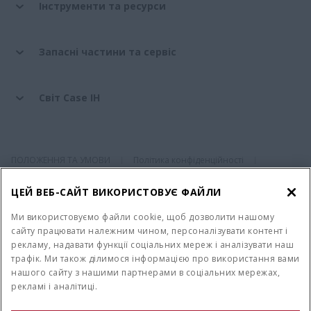
Інструменти та ресурси
Запасні частини та сервіс
Світ Case IH
ПОЛОЖЕННЯ ТА УМОВИ
Політика конфіденційності
Imprint
Налаштування cookie
Telematics Privacy notice
ЦЕЙ ВЕБ-САЙТ ВИКОРИСТОВУЄ ФАЙЛИ
© 2026 CNH Industrial America LLC. All Rights Reserved. Case IH is a
Ми використовуємо файли cookie, щоб дозволити нашому
trademark of CNH Industrial America LLC.
сайту працювати належним чином, персоналізувати контент і
рекламу, надавати функції соціальних мереж і аналізувати наш
трафік. Ми також ділимося інформацією про використання вами
нашого сайту з нашими партнерами в соціальних мережах,
рекламі і аналітиці.