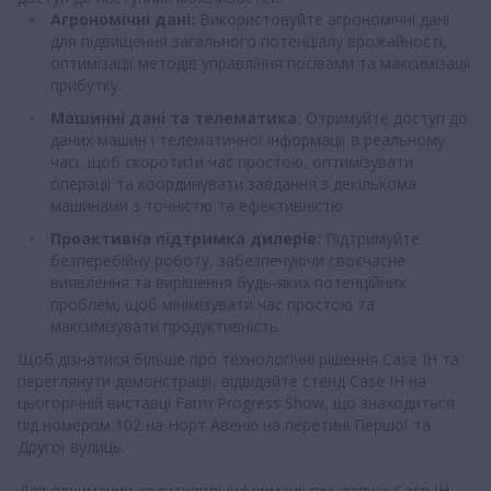
Агрономічні дані:
Використовуйте агрономічні дані
для підвищення загального потенціалу врожайності,
оптимізації методів управління посівами та максимізації
прибутку.
Машинні дані та телематика:
Отримуйте доступ до
даних машин і телематичної інформації в реальному
часі, щоб скоротити час простою, оптимізувати
операції та координувати завдання з декількома
машинами з точністю та ефективністю.
Проактивна підтримка дилерів:
Підтримуйте
безперебійну роботу, забезпечуючи своєчасне
виявлення та вирішення будь-яких потенційних
проблем, щоб мінімізувати час простою та
максимізувати продуктивність.
Щоб дізнатися більше про технологічні рішення Case IH та
переглянути демонстрації, відвідайте стенд Case IH на
цьогорічній виставці Farm Progress Show, що знаходиться
під номером 102 на Норт Авеню на перетині Першої та
Другої вулиць.
Для отримання додаткової інформації про запуск Case IH