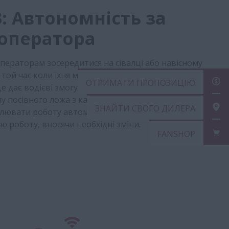
3: Автономність за
оператора
операторам зосередитися на сівалці або навісному
 той час коли їхня машина рухається в режимі
ОТРИМАТИ ПРО
е дає водієві змогу виконувати такі дії, як оцінка
у посівного ложа з кабіни трактора, при цьому
ЗНАЙТИ СВОГО 
олювати роботу автоматичних функцій та лише за
 роботу, вносячи необхідні зм​іни.​​
FANSHOP