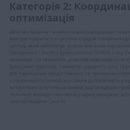
Категорія 2: Координац
оптимізація
Дані про машину та навколишнє середовище поєдн
використовуються в сукупності задля створення єд
центру, який забезпечує зв'язок між всіма керован
Обладнання Case IH з функціоналом ISOBUS класу 3 
прикладів. Ця технологія дозволяє навісному уста
функціями трактора, такими як швидкість руху та 
для підвищення продуктивності та пропускної спром
координації та оптимізації також допомагають уп
імпортовані супутникові знімки, карти відбору проб
польових маршрутних листів у єдину програму, дост
сумісної машини Case IH.​​​​