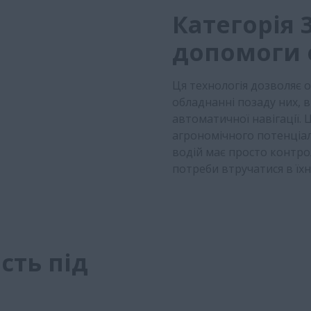
Категорія 
допомоги 
Ця технологія дозволяє 
обладнанні позаду них, в
автоматичної навігації. Ц
агрономічного потенціал
водій має просто контр
потреби втручатися в їхню
сть під