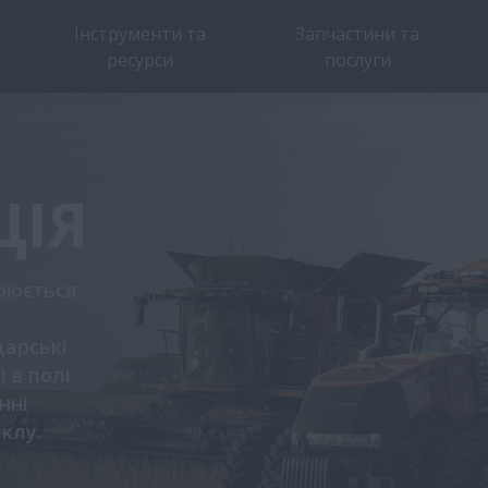
Інструменти та
Запчастини та
ресурси
послуги
ЦІЯ
орюється
дарські
 в полі
нні
лу​.​