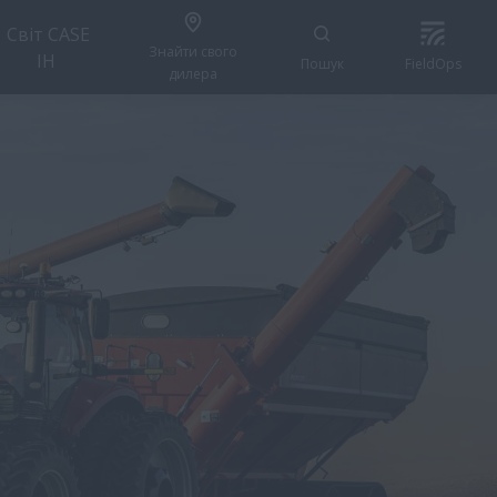
Світ CASE
Знайти свого
IH
Пошук
FieldOps
дилера