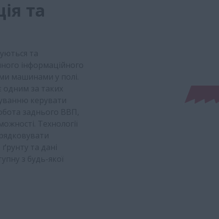
ія та
уються та
иного інформаційного
ими машинами у полі.
є одним за таких
ткуванню керувати
робота заднього ВВП,
ожності. Технології
орядковувати
 ґрунту та дані
упну з будь-якої