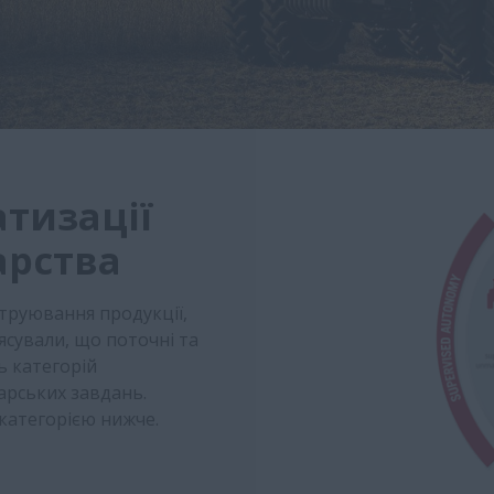
атизації
арства
труювання продукції,
ясували, що поточні та
ь категорій
арських завдань.
 категорією нижче.