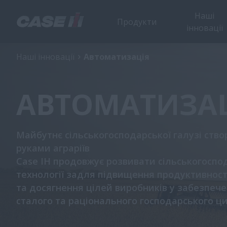
Наші
Продукти
інновації
Наші інновації
Автоматизація
АВТОМАТИЗА
Майбутнє сільськогосподарської галузі ств
руками аграріїв
​​Case IH продовжує розвивати сільськогоспо
технології задля підвищення продуктивності
та досягнення цілей виробників у забезпече
сталого та раціонального господарського цик