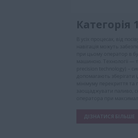
Категорія 1
В усіх процесах, від пос
навігація можуть забезп
при цьому оператор в б
машиною. Технології — т
precision technology) – 
допомагають зберігати і
мінімуму перекриття та 
заощаджувати паливо, с
оператора при максимально
ДІЗНАТИСЯ БІЛЬШЕ