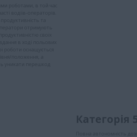
ми роботами, в той час
асті водіїв-операторів.
 продуктивність та
 оператори отримують
 продуктивністю своїх
вдання в ході польових
ої роботи оснащується
івня/положення, а
ть уникати перешкод
Категорія 
Повна автономність доз