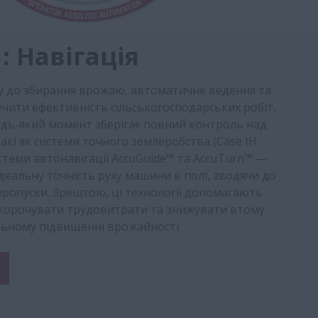
: Навігація
іву до збирання врожаю, автоматичне ведення та
ечити ефективність сільськогосподарських робіт,
удь-який момент зберігає повний контроль над
акі як системи точного землеробства (Case IH
системи автонавігації AccuGuide™ та AccuTurn™ —
деальну точність руху машини в полі, зводячи до
пропуски. Зрештою, ці технології допомагають
корочувати трудовитрати та знижувати втому
му підвищенні врожайності.​​​​​​​​