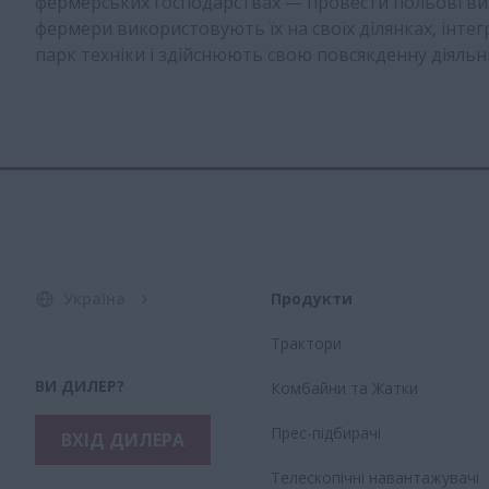
фермерських господарствах — провести польові ви
фермери використовують їх на своїх ділянках, інтег
парк техніки і здійснюють свою повсякденну діяльніс
Україна
Продукти
Трактори
ВИ ДИЛЕР?
Комбайни та Жатки
Прес-підбирачі
ВХІД ДИЛЕРА
Телескопічні навантажувачі