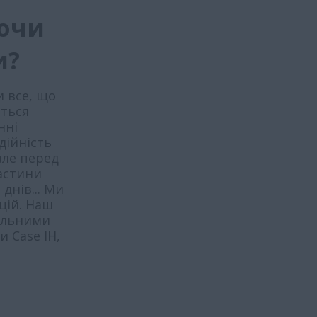
ючи
и?
и все, що
ються
нні
дійність
але перед
астини
днів... Ми
цій. Наш
альними
 Case IH,