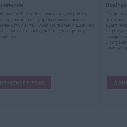
шипники
Повітря
ипники CASE IH забезпечують надійну роботу
Створені д
ки, підвищуючи вашу прибутковість і рівень
оптимальни
оленості клієнтів. Тільки оригінальні підшипники
ефективніс
IH гарантують високу якість і довготривалу
затримуюч
тивність.
розміром д
фільтрація
підвищує п
ДІЗНАТИСЯ БІЛЬШЕ
ДІЗН