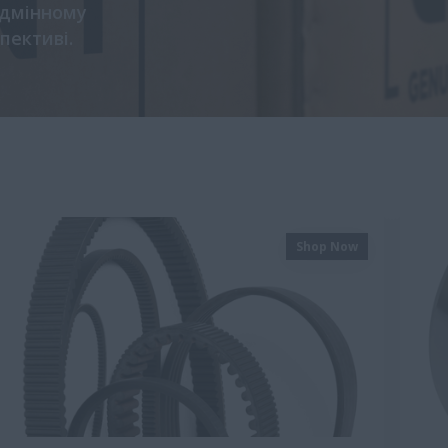
ідмінному
спективі.
Shop Now