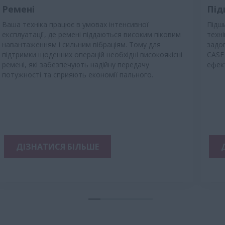
Ремені
Під
Ваша техніка працює в умовах інтенсивної
Підш
експлуатації, де ремені піддаються високим піковим
техні
навантаженням і сильним вібраціям. Тому для
задов
підтримки щоденних операцій необхідні високоякісні
CASE 
ремені, які забезпечують надійну передачу
ефек
потужності та сприяють економії пального.
ДІЗНАТИСЯ БІЛЬШЕ