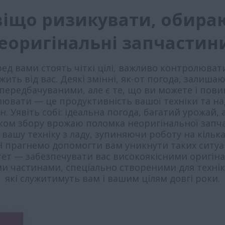
віщо ризикувати, обира
еоригінальні запчастин
ед вами стоять чіткі цілі, важливо контролюват
жить від вас. Деякі змінні, як-от погода, залиша
передбачуваними, але є те, що ви можете і пови
ювати — це продуктивність вашої техніки та на
н. Уявіть собі: ідеальна погода, багатий урожай, 
ком збору врожаю поломка неоригінальної запч
вашу техніку з ладу, зупиняючи роботу на кілька 
IH прагнемо допомогти вам уникнути таких ситуа
тет — забезпечувати вас високоякісними оригін
и частинами, спеціально створеними для техніки
які служитимуть вам і вашим цілям довгі роки.