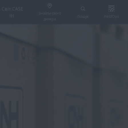
Світ CASE
Знайти свого
IH
Пошук
FieldOps
дилера