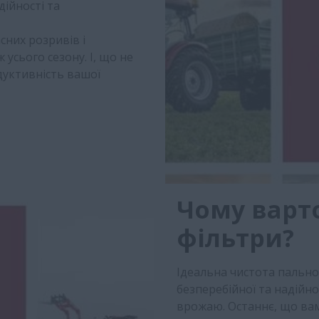
дійності та
сних розривів і
усього сезону. І, що не
уктивність вашої
Чому варто
фільтри?
Ідеальна чистота пально
безперебійної та надійн
врожаю. Останнє, що ва