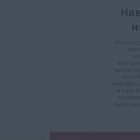
На
н
Коли пер
зале
не
контрол
запчасти
почат
виводить 
в Case 
пріори
запасним