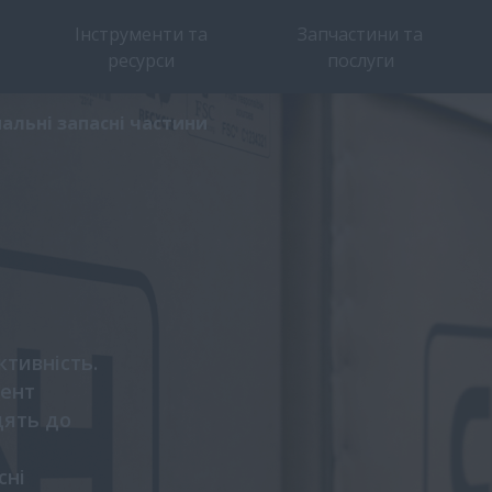
Інструменти та
Запчастини та
ресурси
послуги
альні запасні частини
ктивність.
ент
дять до
сні