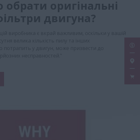
 обрати оригінальні
фільтри двигуна?
ій виробника є вкрай важливим, оскільки у вашій
утня велика кількість пилу та інших
ОТР
о потрапить у двигун, може призвести до
ерйозних несправностей."
ЗНА
FAN