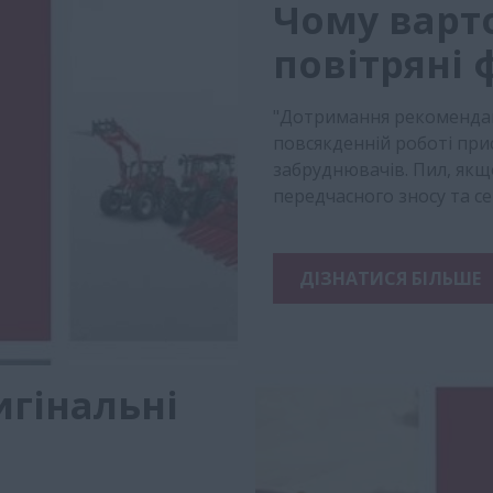
Чому варто
повітряні 
"Дотримання рекомендац
повсякденній роботі прис
забруднювачів. Пил, якщ
передчасного зносу та с
ДІЗНАТИСЯ БІЛЬШЕ
игінальні