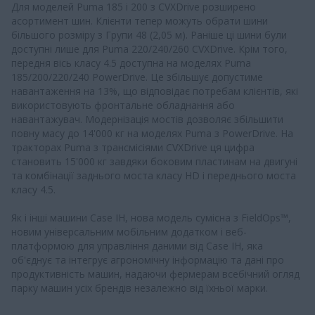
Для моделей Puma 185 і 200 з CVXDrive розширено
асортимент шин. Клієнти тепер можуть обрати шини
більшого розміру з Групи 48 (2,05 м). Раніше ці шини були
доступні лише для Puma 220/240/260 CVXDrive. Крім того,
передня вісь класу 4.5 доступна на моделях Puma
185/200/220/240 PowerDrive. Це збільшує допустиме
навантаження на 13%, що відповідає потребам клієнтів, які
використовують фронтальне обладнання або
навантажувач. Модернізація мостів дозволяє збільшити
повну масу до 14'000 кг на моделях Puma з PowerDrive. На
тракторах Puma з трансмісіями CVXDrive ця цифра
становить 15'000 кг завдяки боковим пластинам на двигуні
та комбінації заднього моста класу HD і переднього моста
класу 4.5.
Як і інші машини Case IH, нова модель сумісна з FieldOps™,
новим універсальним мобільним додатком і веб-
платформою для управління даними від Case IH, яка
об'єднує та інтегрує агрономічну інформацію та дані про
продуктивність машин, надаючи фермерам всебічний огляд
парку машин усіх брендів незалежно від їхньої марки.