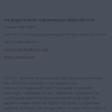
За додатковою інформацією звертайтеся:
Сільвія Кальтофен
Case IH і STEYR бренд комунікацій & Зв'язки з пресою EMEA
+43 676 88 0 86 652
silvia.kaltofen@cnh.com
www.caseih.com
Case IH - це вибір професіоналів, що спирається на більш
ніж 180-річну спадщину та досвід роботи в
сільськогосподарській галузі. Потужний асортимент
тракторів, комбайнів та прес-підбирачів підтримується
глобальною мережею високопрофесійних дилерів, які
надають нашим клієнтам чудову підтримку та ефективні
рішення, необхідні для продуктивної та ефективної роботи