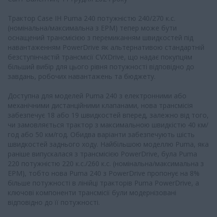
Трактор Case IH Puma 240 потужністю 240/270 к.с.
(номінальна/максимальна з EPM) тепер може бути
оснащений трансмісією з перемиканням швидкостей під
навантаженням PowerDrive як альтернативою стандартній
безступінчастій трансмісії CVXDrive, що надає покупцям
більший вибір для цього рівня потужності відповідно до
завдань, робочих навантажень та бюджету.
Доступна для моделей Puma 240 з електронними або
механічними дистанційними клапанами, нова трансмісія
забезпечує 18 або 19 швидкостей вперед, залежно від того,
чи замовляється трактор з максимальною швидкістю 40 км/
год або 50 км/год. Обидва варіанти забезпечують шість
швидкостей заднього ходу. Найбільшою моделлю Puma, яка
раніше випускалася з трансмісією PowerDrive, була Puma
220 потужністю 220 к.с./260 к.с. (номінальна/максимальна з
EPM), тобто нова Puma 240 з PowerDrive пропонує на 8%
більше потужності в лінійці тракторів Puma PowerDrive, а
ключові компоненти трансмісії були модернізовані
відповідно до її потужності.