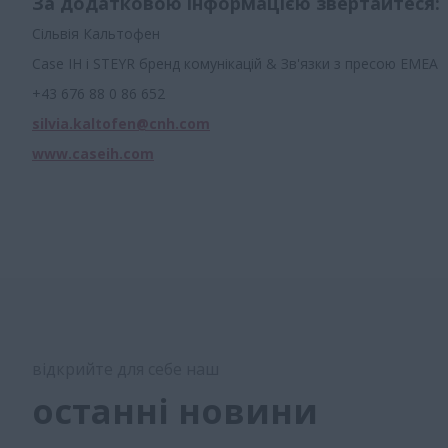
За додатковою інформацією звертайтеся:
Сільвія Кальтофен
Case IH і STEYR бренд комунікацій & Зв'язки з пресою EMEA
+43 676 88 0 86 652
silvia.kaltofen@cnh.com
www.caseih.com
відкрийте для себе наш
останні новини