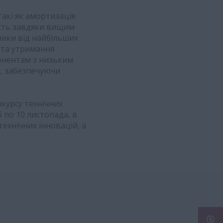
такі як амортизація
ість завдяки вищим
ики від найбільших
 та утримання
понентам з низьким
а, забезпечуючи
нкурсу технічних
6 по 10 листопада, в
ехнічних інновацій, а
ОТР