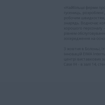
«Найбільші ферми прод
гусениць, розроблені
робочим швидкостям,
знарядь. Водночас ко
хорошого персоналу – 
рівнем обслуговуванн
зосередження на осно
3 жовтня в Болоньї, І
інновацій EIMA Interna
центрі виставкових з
Case IH - в залі 14, сте