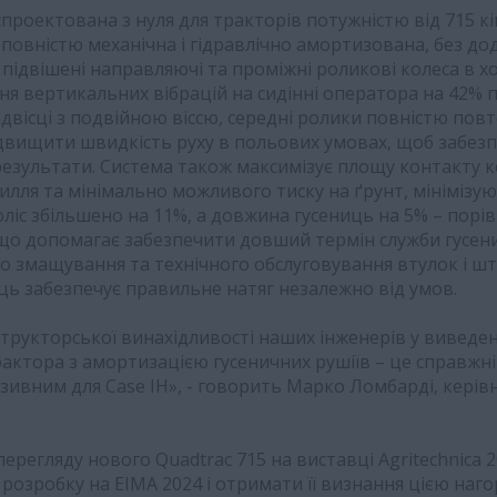
проектована з нуля для тракторів потужністю від 715 кін
 повністю механічна і гідравлічно амортизована, без до
підвішені направляючі та проміжні роликові колеса в хо
 вертикальних вібрацій на сидінні оператора на 42% під
ідвісці з подвійною віссю, середні ролики повністю по
ідвищити швидкість руху в польових умовах, щоб забезп
результати. Система також максимізує площу контакту к
илля та мінімально можливого тиску на ґрунт, мінімізу
ліс збільшено на 11%, а довжина гусениць на 5% – порі
що допомагає забезпечити довший термін служби гусени
о змащування та технічного обслуговування втулок і ш
иць забезпечує правильне натяг незалежно від умов.
нструкторської винахідливості наших інженерів у виведе
актора з амортизацією гусеничних рушіїв – це справжні
юзивним для Case IH», - говорить Марко Ломбарді, керівн
ерегляду нового Quadtrac 715 на виставці Agritechnica 2
розробку на EIMA 2024 і отримати її визнання цією наг