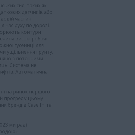
ських сил, таких як
даткових датчиків або
довій частині
 час руху по дорозі.
вторюють контури
ечити високі робочі
ожної гусениці для
ючи ущільнення ґрунту.
вняно з поточними
ць. Система не
тифтів. Автоматична
нні на ринок першого
й прогрес у цьому
ик брендів Case IH та
023 ми раді
ородою».