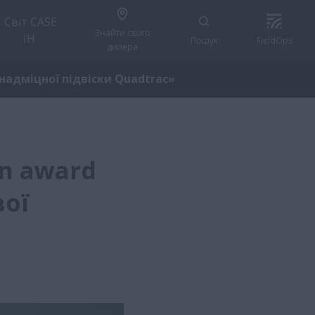
Світ CASE
Знайти свого
IH
Пошук
FieldOps
дилера
 надміцної підвіски Quadtrac»
on award
вої