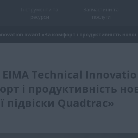
Інструменти та
Запчастини та
ресурси
послуги
nnovation award «За комфорт і продуктивність нової
EIMA Technical Innovati
орт і продуктивність но
 підвіски Quadtrac»