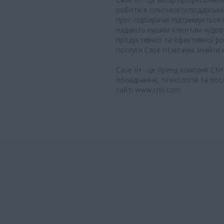
роботи в сільськогосподарські
прес-підбирачів підтримується
надають нашим клієнтам чудову
продуктивної та ефективної роб
послуги Case IH можна знайти н
Case IH - це бренд компанії CNH 
обладнання, технологій та пос
сайті www.cnh.com