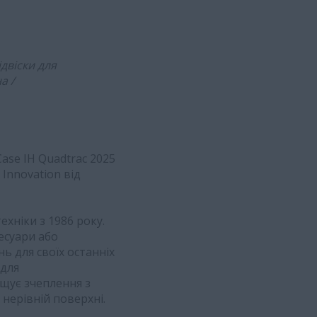
двіски для
а /
ase IH Quadtrac 2025
 Innovation від
ехніки з 1986 року.
есуари або
ь для своїх останніх
 для
ищує зчеплення з
нерівній поверхні.