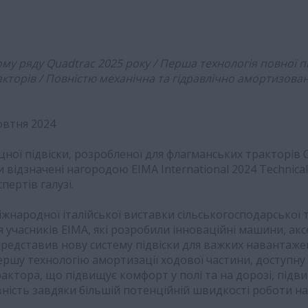
у ряду Quadtrac 2025 року / Перша технологія повної пі
торів / Повністю механічна та гідравлічно амортизован
овтня 2024
ної підвіски, розробленої для флагманських тракторів C
 відзначені нагородою EIMA International 2024 Technical
пертів галузі.
жнародної італійської виставки сільськогосподарської т
 учасників EIMA, які розробили інноваційні машини, акс
редставив нову систему підвіски для важких навантажен
ершу технологію амортизації ходової частини, доступну
актора, що підвищує комфорт у полі та на дорозі, підв
ність завдяки більшій потенційній швидкості роботи на 