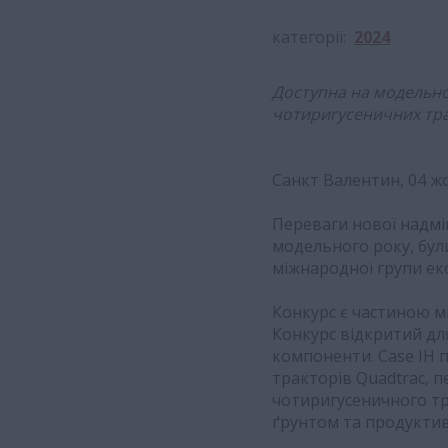
категорії
2024
Доступна на модельном
чотиригусеничних трак
Санкт Валентин, 04 ж
Переваги нової надміц
модельного року, були
міжнародної групи екс
Конкурс є частиною мі
Конкурс відкритий для
компоненти. Case IH п
тракторів Quadtrac, п
чотиригусеничного тр
ґрунтом та продуктив