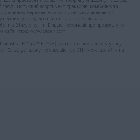
й галузі. Потужний асортимент тракторів, комбайнів та
 глобальною мережею високопрофесійних дилерів, які
 підтримку та ефективні рішення, необхідні для
оти в 21-му столітті. Більше інформації про продукцію та
а сайті https://www.caseih.com.
Industrial N.V. (NYSE: CNH), яка є світовим лідером у галузі
луг. Більш детальну інформацію про CNH можна знайти на