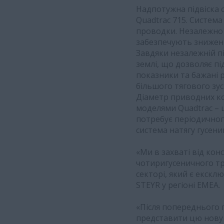
Надпотужна підвіска с
Quadtrac 715. Система
проводки. Незалежно 
забезпечують зниження
Завдяки незалежній п
землі, що дозволяє п
показники та бажані 
більшого тягового зус
Діаметр приводних ко
моделями Quadtrac – 
потребує періодичног
система натягу гусен
«Ми в захваті від ко
чотиригусеничного тр
секторі, який є екскл
STEYR у регіоні EMEA.
«Після попереднього п
представити цю нову 