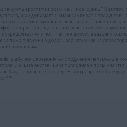
овжують зростати в розмірах, і нові функції Quadtrac, 
 для того, щоб допомогти їм максимізувати продуктивн
 щоб отримати найкращі результати та найвищі показн
мфорт оператора – що є таким важливим для залучення
покращується як у полі, так і на дорозі, а завдяки ком
я система підвіски не додає навантаження на оператор
вних завданнях».
талія, відбулася церемонія нагородження переможців ко
tional 2024. На виставці, яка проходила в тому ж місті з 
алів будуть представлені переможні розробки Конкурсу т
нд B/5.