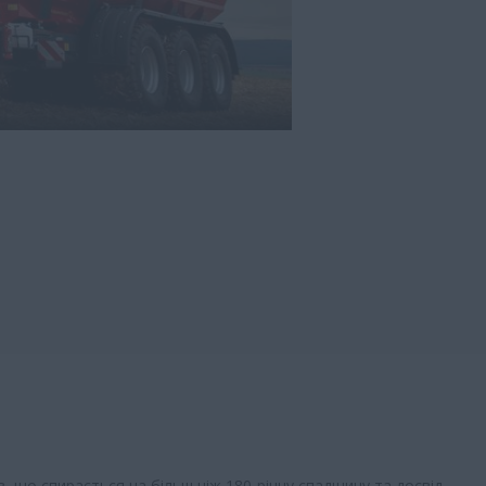
ів, що спирається на більш ніж 180-річну спадщину та досвід