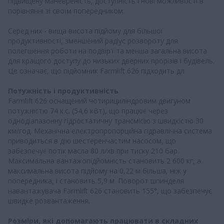
підвищену маневреність, доступність і нові можливості в
порівнянні зі своїм попередником.
Серед них - вища висота підйому для більшої
продуктивності, зменшений радіус розвороту для
полегшення роботи на подвір'ї та менша загальна висота
для кращого доступу до низьких дверних прорізів і будівель.
Це означає, що підйомник Farmlift 626 підходить дл
Потужність і продуктивність
Farmlift 626 оснащений чотирициліндровим двигуном
потужністю 74 к.с. (54,6 кВт), що працює через
однодіапазонну гідростатичну трансмісію з швидкістю 30
км/год. Механічна електропропорційна гідравлічна система
приводиться в дію шестеренчастим насосом, що
забезпечує потік масла 80 л/хв при тиску 210 бар.
Максимальна вантажопідйомність становить 2 600 кг, а
максимальна висота підйому на 0,22 м більша, ніж у
попередника, і становить 5,9 м. Поворот шпинделя
навантажувача Farmlift 626 становить 155°, що забезпечує
швидке розвантаження.
Розміри, які допомагають працювати в складних