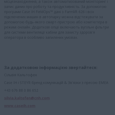
місцезнаходження, а також автоматизований моніторинг і
запис даних про роботу та продуктивність. За допомогою
програми Case IH FieldOps™ дані з Farmlift 626 і всіх
підключених машин в автопарку можна відстежувати за
допомогою будь-якого смарт-пристрою або комп'ютера в
режимі онлайн. Додаткові опції включають вугільні фільтри
для системи вентиляції кабіни для захисту здоров'я
оператора в особливо запилених умовах.
За додатковою інформацією звертайтеся:
Сільвія Кальтофен
Case IH і STEYR бренд комунікацій & Зв'язки з пресою EMEA
+43 676 88 0 86 652
silvia.kaltofen@cnh.com
www.caseih.com