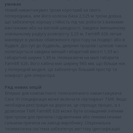
умовах
Новий навантажувач трохи коротший за свого
попередника, але його колісна база 2,525 м трохи довша,
що забезпечує хорошу стійкість під час роботи з важкими
вантажами або на високій швидкості. Завдяки зменшеному
зовнішньому радіусу розвороту 3,25 м, Farmlift 626 легше
маневрує в умовах обмеженого простору на подвір'ї або в
будівлі. Доступ до будівель, дверних прорізів і шлюзів також
полегшується завдяки меншій габаритній висоті 1,93 м і
габаритній ширині 1,89 м. Незважаючи на малі габарити
Farmlift 626, його кабіна має ширину 960 мм, що більше ніж
у попередній моделі. Це забезпечує більший простір та
комфорт для оператора.
Ряд нових опцій
Вперше для компактного телескопічного навантажувача
Case IH специфікація може включати сертифікат TMR. Якщо
необхідна реєстрація на дорогах, це спрощує процес, а з
дозволом TMR Farmlift 626 може бути оснащений зчіпним
пристроєм для причепа і гідравлічним або пневматичним
гальмом причепа на заводі-виробнику. Опціональна
телематична система забезпечує миттєву ідентифікацію